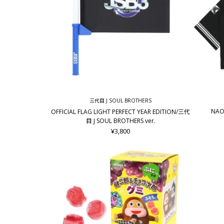
三代目 J SOUL BROTHERS
NAOT
OFFICIAL FLAG LIGHT PERFECT YEAR EDITION/三代
目 J SOUL BROTHERS ver.
¥3,800