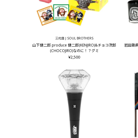
三代目 J SOUL BROTHERS
山下健二郎 produce 健二郎(KENJIRO)&チョコ次郎
岩田剛典
(CHOCOJIRO)なのに！？グミ
¥2,500