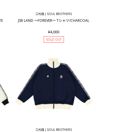
三代目 J SOUL BROTHERS
TE
JSB LAND ～FOREVER～ Tシャツ/CHARCOAL
¥4,000
SOLD OUT
三代目 J SOUL BROTHERS