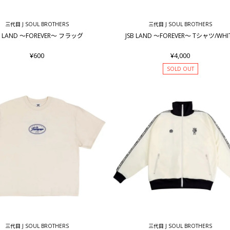
三代目 J SOUL BROTHERS
三代目 J SOUL BROTHERS
B LAND ～FOREVER～ フラッグ
JSB LAND ～FOREVER～ Tシャツ/WHI
¥600
¥4,000
SOLD OUT
三代目 J SOUL BROTHERS
三代目 J SOUL BROTHERS