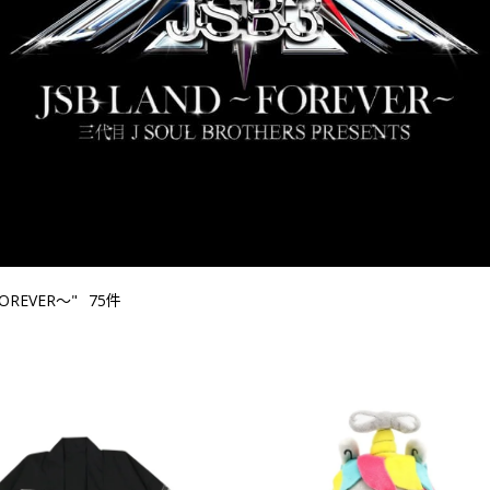
75件
FOREVER～"