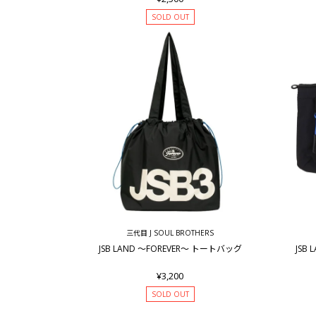
SOLD OUT
三代目 J SOUL BROTHERS
JSB LAND ～FOREVER～ トートバッグ
JSB
¥3,200
SOLD OUT