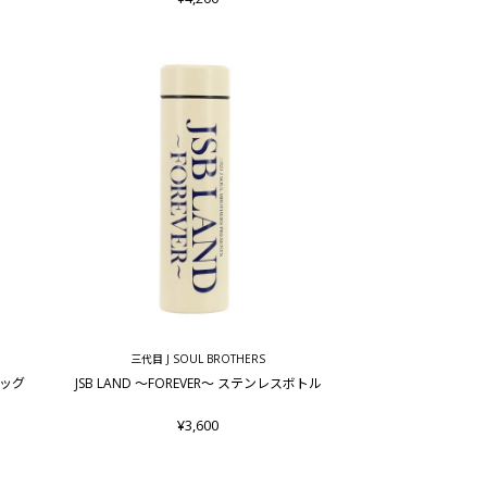
三代目 J SOUL BROTHERS
バッグ
JSB LAND ～FOREVER～ ステンレスボトル
¥3,600