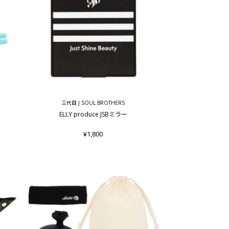
三代目 J SOUL BROTHERS
ELLY produce JSBミラー
¥1,800