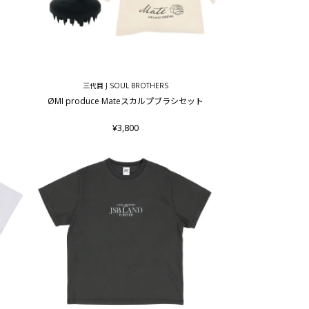
三代目 J SOUL BROTHERS
ØMI produce Mateスカルプブラシセット
¥3,800