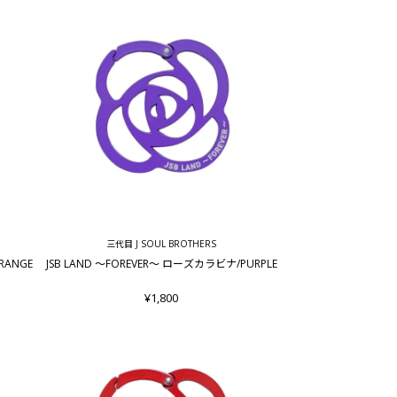
三代目 J SOUL BROTHERS
RANGE
JSB LAND ～FOREVER～ ローズカラビナ/PURPLE
¥1,800