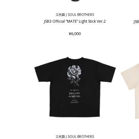
三代目 J SOUL BROTHERS
JSB3 Official “MATE” Light Stick Ver.2
JS
¥6,000
三代目 J SOUL BROTHERS