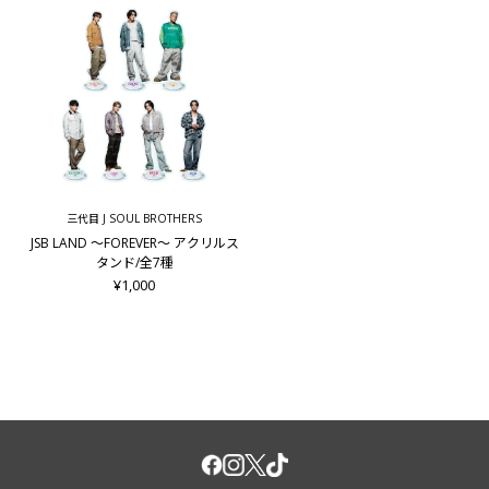
三代目 J SOUL BROTHERS
JSB LAND ～FOREVER～ アクリルス
タンド/全7種
¥1,000