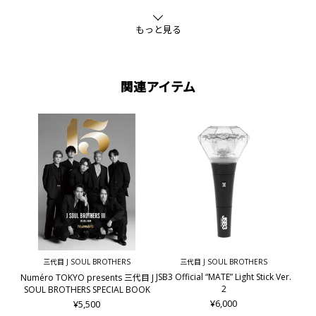
もっと見る
関連アイテム
三代目 J SOUL BROTHERS
三代目 J SOUL BROTHERS
JSB3 Official “MATE” Light Stick Ver.
Numéro TOKYO presents 三代目 J
2
SOUL BROTHERS SPECIAL BOOK
¥6,000
¥5,500