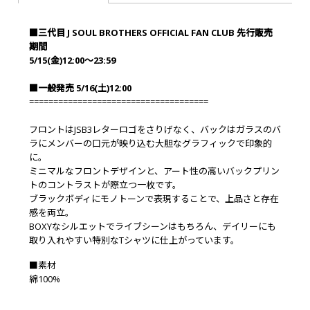
■三代目 J SOUL BROTHERS OFFICIAL FAN CLUB 先行販売
期間
5/15(金)12:00～23:59
■一般発売 5/16(土)12:00
=====================================
フロントはJSB3レターロゴをさりげなく、バックはガラスのバ
ラにメンバーの口元が映り込む大胆なグラフィックで印象的
に。
ミニマルなフロントデザインと、アート性の高いバックプリン
トのコントラストが際立つ一枚です。
ブラックボディにモノトーンで表現することで、上品さと存在
感を両立。
BOXYなシルエットでライブシーンはもちろん、デイリーにも
取り入れやすい特別なTシャツに仕上がっています。
■素材
綿100%