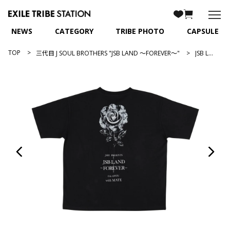
NEWS
CATEGORY
TRIBE PHOTO
CAPSULE
TOP
三代目 J SOUL BROTHERS "JSB LAND ～FOREVER～"
JSB LAND ～FOREVER～ フォトTシャツ/BLACK