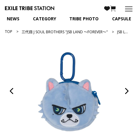
NEWS
CATEGORY
TRIBE PHOTO
CAPSULE
TOP
三代目 J SOUL BROTHERS "JSB LAND ～FOREVER～"
JSB LAND ～FOREVER～ キャラクターポーチ/ØMI