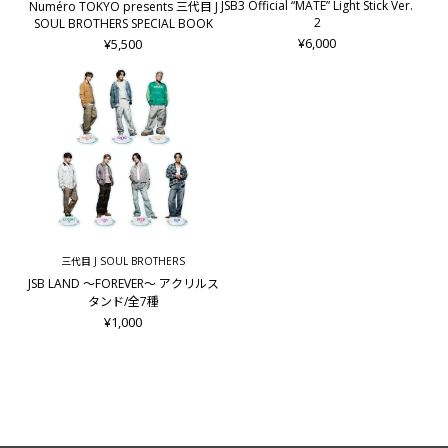
JSB3 Official “MATE” Light Stick Ver.
Numéro TOKYO presents 三代目 J
2
SOUL BROTHERS SPECIAL BOOK
¥6,000
¥5,500
三代目 J SOUL BROTHERS
JSB LAND ～FOREVER～ アクリルス
タンド/全7種
¥1,000