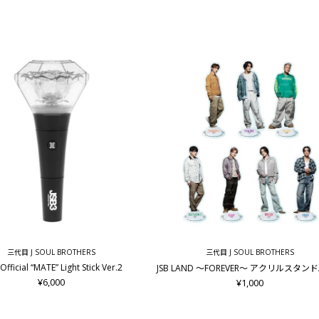
三代目 J SOUL BROTHERS
三代目 J SOUL BROTHERS
Official “MATE” Light Stick Ver.2
JSB LAND ～FOREVER～ アクリルスタン
¥6,000
¥1,000