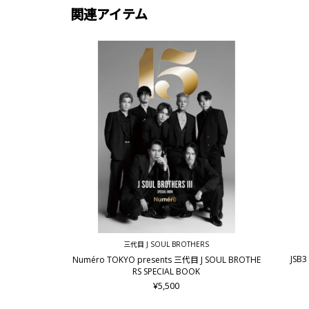
関連アイテム
三代目 J SOUL BROTHERS
JSB3 
Numéro TOKYO presents 三代目 J SOUL BROTHE
RS SPECIAL BOOK
¥5,500