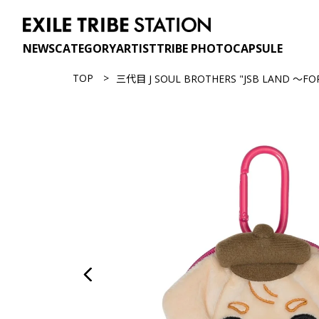
NEWS
CATEGORY
ARTIST
TRIBE PHOTO
CAPSULE
TOP
三代目 J SOUL BROTHERS "JSB LAND ～FO