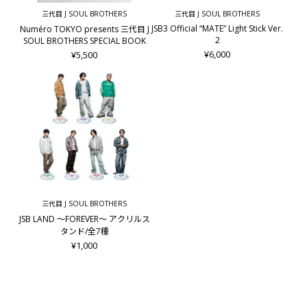
三代目 J SOUL BROTHERS
三代目 J SOUL BROTHERS
JSB3 Official “MATE” Light Stick Ver.
Numéro TOKYO presents 三代目 J
2
SOUL BROTHERS SPECIAL BOOK
¥6,000
¥5,500
三代目 J SOUL BROTHERS
JSB LAND ～FOREVER～ アクリルス
タンド/全7種
¥1,000