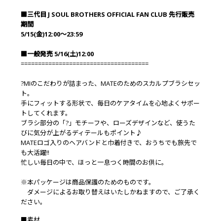
■三代目 J SOUL BROTHERS OFFICIAL FAN CLUB 先行販売
期間
5/15(金)12:00～23:59
■一般発売 5/16(土)12:00
=====================================
?MIのこだわりが詰まった、MATEのためのスカルプブラシセッ
ト。
手にフィットする形状で、毎日のケアタイムを心地よくサポー
トしてくれます。
ブラシ部分の「?」モチーフや、ローズデザインなど、使うた
びに気分が上がるディテールもポイント♪
MATEロゴ入りのヘアバンドと巾着付きで、おうちでも旅先で
も大活躍!!
忙しい毎日の中で、ほっと一息つく時間のお供に。
※本パッケージは商品保護のためのものです。
ダメージによるお取り替えはいたしかねますので、ご了承く
ださい。
■素材