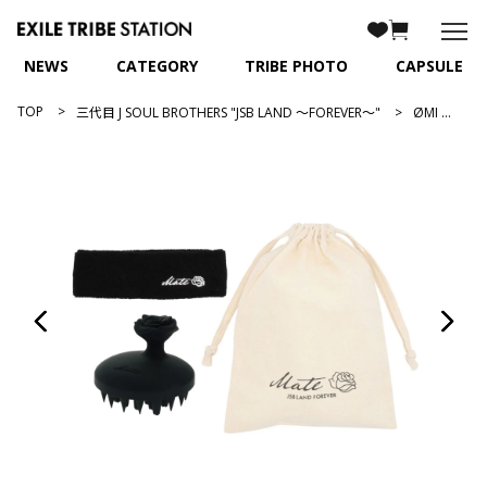
NEWS
CATEGORY
TRIBE PHOTO
CAPSULE
TOP
三代目 J SOUL BROTHERS "JSB LAND ～FOREVER～"
ØMI produce Mateスカルプブラシセット