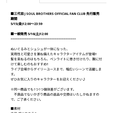
■三代目 J SOUL BROTHERS OFFICIAL FAN CLUB 先行販売
期間
5/15(金)12:00～23:59
■一般発売 5/16(土)12:00
=====================================
ぬいぐるみとシュシュが一体になった、
実用性と可愛さを兼ね備えたキャラクターアイテムが登場!!
髪を束ねるのはもちろん、ペンライトに巻き付けたり、腕に付
けて楽しむのもおすすめ!!
ライブ会場からデイリーユースまで、幅広いシーンで活躍しま
す。
ぜひお気に入りのキャラクターをお迎えください♪
※同一商品でも1つ1つ個体差がございます。
不良品でないかぎり商品の返品や交換はいたしかねますの
で、ご了承ください。
■素材