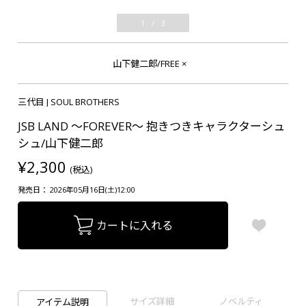
1
/
3
山下健二郎/FREE
×
三代目 J SOUL BROTHERS
JSB LAND ～FOREVER～ 抱きつきキャラクターシュ
シュ/山下健二郎
¥2,300
(税込)
発売日： 2026年05月16日(土)12:00
カートに入れる
サイズ詳細
ノベルティ
アイテム説明