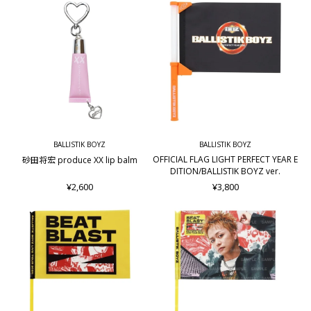
BALLISTIK BOYZ
BALLISTIK BOYZ
OFFICIAL FLAG LIGHT PERFECT YEAR E
砂田将宏 produce XX lip balm
DITION/BALLISTIK BOYZ ver.
¥2,600
¥3,800