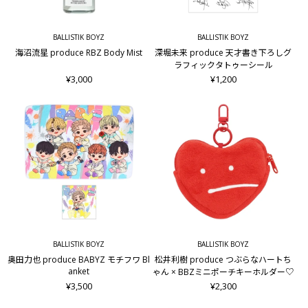
BALLISTIK BOYZ
BALLISTIK BOYZ
海沼流星 produce RBZ Body Mist
深堀未来 produce 天才書き下ろしグ
ラフィックタトゥーシール
¥3,000
¥1,200
BALLISTIK BOYZ
BALLISTIK BOYZ
奥田力也 produce BABYZ モチフワ Bl
松井利樹 produce つぶらなハートち
anket
ゃん × BBZミニポーチキーホルダー♡
¥3,500
¥2,300