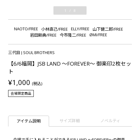
1
/
8
NAOTO/FREE
ELLY/FREE
小林直己/FREE
山下健二郎/FREE
ØMI/FREE
岩田剛典/FREE
今市隆二/FREE
三代目 J SOUL BROTHERS
【6/6福岡】JSB LAND ～FOREVER～ 御楽印2枚セッ
ト
¥1,000
(税込)
会場限定商品
サイズ詳細
ノベルティ
アイテム説明
会場で手に入れることができるJSB LAND ～FOREVER～の御楽