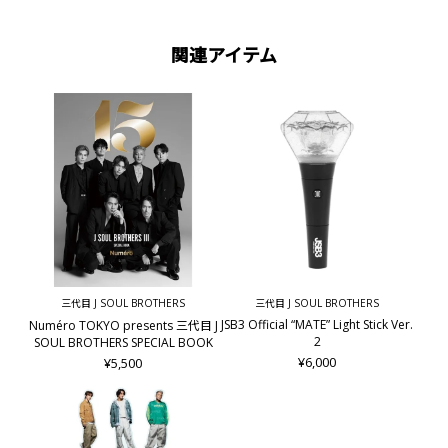
関連アイテム
三代目 J SOUL BROTHERS
三代目 J SOUL BROTHERS
JSB3 Official “MATE” Light Stick Ver.
Numéro TOKYO presents 三代目 J
2
SOUL BROTHERS SPECIAL BOOK
¥6,000
¥5,500