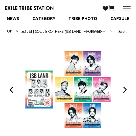
NEWS
CATEGORY
TRIBE PHOTO
CAPSULE
TOP
三代目 J SOUL BROTHERS "JSB LAND ～FOREVER～"
【6/6福岡】JSB LAND ～FOREVER～ 御楽印2枚セット