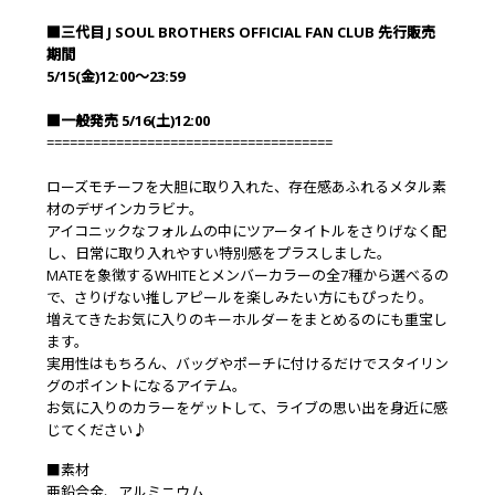
■三代目 J SOUL BROTHERS OFFICIAL FAN CLUB 先行販売
期間
5/15(金)12:00～23:59
■一般発売 5/16(土)12:00
=====================================
ローズモチーフを大胆に取り入れた、存在感あふれるメタル素
材のデザインカラビナ。
アイコニックなフォルムの中にツアータイトルをさりげなく配
し、日常に取り入れやすい特別感をプラスしました。
MATEを象徴するWHITEとメンバーカラーの全7種から選べるの
で、さりげない推しアピールを楽しみたい方にもぴったり。
増えてきたお気に入りのキーホルダーをまとめるのにも重宝し
ます。
実用性はもちろん、バッグやポーチに付けるだけでスタイリン
グのポイントになるアイテム。
お気に入りのカラーをゲットして、ライブの思い出を身近に感
じてください♪
■素材
亜鉛合金、アルミニウム