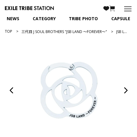
NEWS
CATEGORY
TRIBE PHOTO
CAPSULE
TOP
三代目 J SOUL BROTHERS "JSB LAND ～FOREVER～"
JSB LAND ～FOREVER～ ローズカラビナ/WHITE