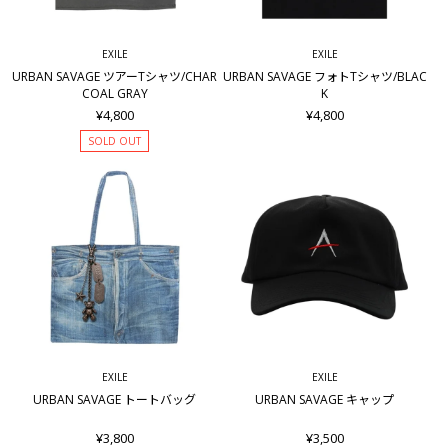
EXILE
EXILE
URBAN SAVAGE ツアーTシャツ/CHAR
URBAN SAVAGE フォトTシャツ/BLAC
COAL GRAY
K
¥4,800
¥4,800
SOLD OUT
EXILE
EXILE
URBAN SAVAGE トートバッグ
URBAN SAVAGE キャップ
¥3,800
¥3,500