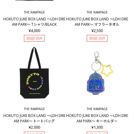
THE RAMPAGE
THE RAMPAGE
HOKUTO JUKE BOX LAND ～LDH DRE
HOKUTO JUKE BOX LAND ～LDH DRE
AM PARK～ Tシャツ/BLACK
AM PARK～ マフラータオル
¥4,000
¥2,500
SOLD OUT
SOLD OUT
THE RAMPAGE
THE RAMPAGE
HOKUTO JUKE BOX LAND ～LDH DRE
HOKUTO JUKE BOX LAND ～LDH DRE
AM PARK～ トートバッグ
AM PARK～ キーホルダー
¥2,000
¥1,300