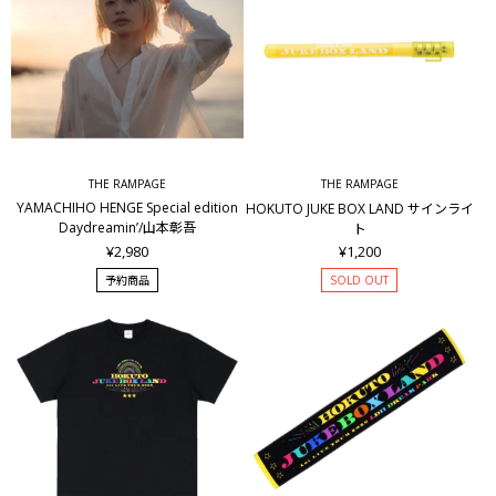
THE RAMPAGE
THE RAMPAGE
YAMACHIHO HENGE Special edition
HOKUTO JUKE BOX LAND サインライ
Daydreamin’/山本彰吾
ト
¥2,980
¥1,200
予約商品
SOLD OUT