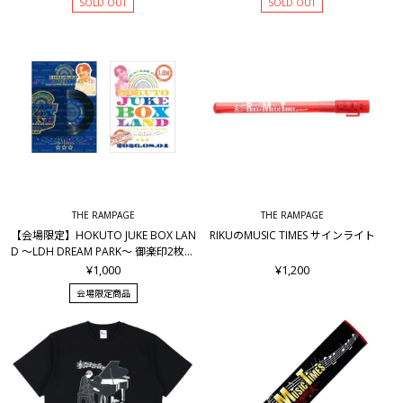
SOLD OUT
SOLD OUT
THE RAMPAGE
THE RAMPAGE
【会場限定】HOKUTO JUKE BOX LAN
RIKUのMUSIC TIMES サインライト
D ～LDH DREAM PARK～ 御楽印2枚セ
ット
¥1,000
¥1,200
会場限定商品