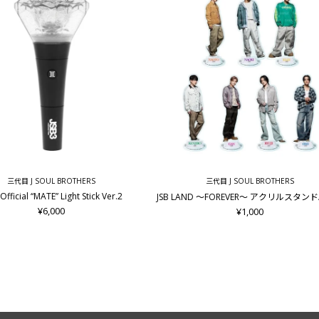
三代目 J SOUL BROTHERS
三代目 J SOUL BROTHERS
Official “MATE” Light Stick Ver.2
JSB LAND ～FOREVER～ アクリルスタン
¥6,000
¥1,000