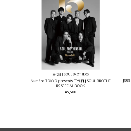
三代目 J SOUL BROTHERS
JSB3 
Numéro TOKYO presents 三代目 J SOUL BROTHE
RS SPECIAL BOOK
¥5,500