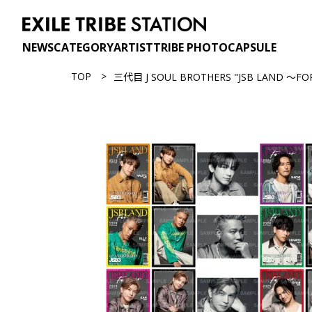
NEWS
CATEGORY
ARTIST
TRIBE PHOTO
CAPSULE
TOP
三代目 J SOUL BROTHERS "JSB LAND ～FO