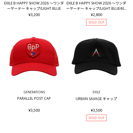
EXILE B HAPPY SHOW 2026 ～ワンダ
EXILE B HAPPY SHOW 2026 ～ワンダ
ーヤード～ キャップ/LIGHT BLUE
ーヤード～ キャップ/LIGHT BLUE/KID
S
¥3,200
¥2,800
SOLD OUT
GENERATIONS
EXILE
PARALLEL POST CAP
URBAN SAVAGE キャップ
¥3,500
¥3,500
SOLD OUT