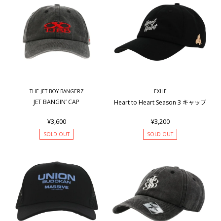
THE JET BOY BANGERZ
EXILE
JET BANGIN’ CAP
Heart to Heart Season 3 キャップ
¥3,600
¥3,200
SOLD OUT
SOLD OUT