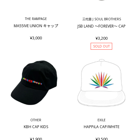
THE RAMPAGE
三代目 J SOUL BROTHERS
MA55IVE UNION キャップ
JSB LAND ～FOREVER～ CAP
¥3,000
¥3,200
SOLD OUT
OTHER
EXILE
KBH CAP KIDS
HAPPiLA CAP/WHITE
¥1,900
¥3,500