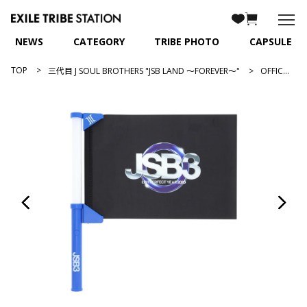
NEWS
CATEGORY
TRIBE PHOTO
CAPSULE
TOP
三代目 J SOUL BROTHERS "JSB LAND ～FOREVER～"
OFFICIAL FLAG LIGHT PERFECT YEAR EDITION/三代目 J SOUL BROTHERS ver.