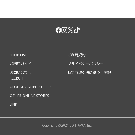
い。
・電池の「プラス ⊕ マイナス ⊖」の向きを間違えると故障の
原因(点灯不良や発熱など)となります。
・電池はサイズがすべて同じ種類の単4型アルカリを使用して
ください。
・電池の誤使用や誤った保管方法は、電池の発熱・破裂・液漏
れ等を起こす原因となりますのでご注意ください。
・誤飲の恐れがありますので、小さなお子様の手の届かない所
に保管し、電池の交換は保護者の方が行ってください。
SHOP LIST
ご利用規約
・万一、電池から漏れた液が皮膚や服に付いた場合は水で洗い
流してください。異常を感じた場合は直ちに医師の診察を受け
ご利用ガイド
プライバシーポリシー
てください。
お問い合わせ
特定商取引法に基づく表記
RECRUIT
■取り扱い注意事項
GLOBAL ONLINE STORES
・ご使用中、異常な熱さを感じたらすぐにライトをOFFにして
使用をおやめください。
OTHER ONLINE STORES
・高温多湿を避け、室温にて保管してください。
LINK
・濡れた手や、雨、または水中では使用しないでください。
・ケガの恐れがありますので、乳幼児や小さなお子様の手の届
かない所に保管してください。
・至近距離でLEDの光を直接見たり、直接目にあてたりするこ
Copyright © 2021 LDH JAPAN Inc.
とは避けてください。