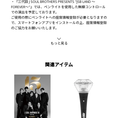
・『三代目 J SOUL BROTHERS PRESENTS "JSB LAND ～
FOREVER～"』では、ペンライトを使用した無線コントロール
での演出を予定しております。
ご使用の際にペンライトへの座席情報登録が必要となりますの
で、スマートフォンアプリをインストールの上、座席情報登録
のご協力をお願いいたします。
※演出の都合上、「JSB3 Official “MATE” Light Stick Ver.2・
もっと見る
JSB3 Official “MATE” Light Stick・OFFICIAL FLAG LIGHT/三代目 J
SOUL BROTHERS ver.」以外のペンライトのお持ち込みは禁止
とさせていただきます。
関連アイテム
▼JSB3 Official “MATE” Light Stickアプリについてはこちら▼
https://app.pikabon.com/ja/jsb3-light
■製品仕様
使用電球:LED(交換不可)
電池:同封/アルカリ単4電池2本使用
■操作方法
・製品の正面にある電源スイッチをONにしてご使用くださ
い。
・ボタンを押すたびに搭載している10色のカラーに変えるこ