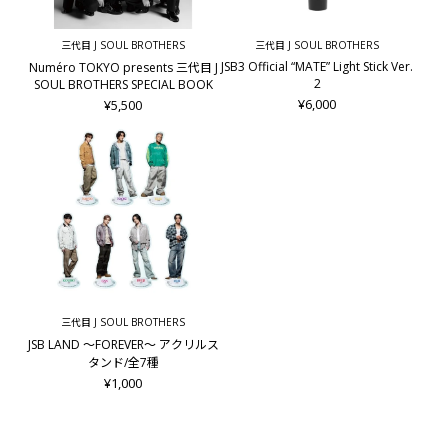
とができます。
「WHITE」→「RED」→「GREEN」→「BLUE」→「YELLOW」
三代目 J SOUL BROTHERS
三代目 J SOUL BROTHERS
→「PINK」→「ORANGE」→「LIGHT GREEN」→「PURPLE」
JSB3 Official “MATE” Light Stick Ver.
Numéro TOKYO presents 三代目 J
→「LIGHT BLUE」→「OFF」
2
SOUL BROTHERS SPECIAL BOOK
・使用後は電源スイッチをOFFにしてください。
¥6,000
¥5,500
※本製品は無線制御機能を搭載しております。公演によっては
主催者側がライトを制御する場合がございます。
その際は演出に合わせてライトが制御されますので、ボタン
を押しても反応しない場合がございますが故障ではございませ
ん。
■フラッグ組み立て方法
1.下部キャップを外側にスライドさせて開けてください。
2.フラッグを下側から先に差し込み、装着してください。
3.下部キャップを内側にスライドさせて閉めてください。
三代目 J SOUL BROTHERS
■電池の交換その他に関して
JSB LAND ～FOREVER～ アクリルス
・電池残量が少なくなると、使用中にLEDの光が弱くなったり
タンド/全7種
ボタンの操作が出来なくなります。
¥1,000
・製品の裏面にある電池カバーを開け、既存の電池を取りはず
し、新しい電池に交換してください。
・電池の「プラス ⊕ マイナス ⊖」を正しくセットしてくださ