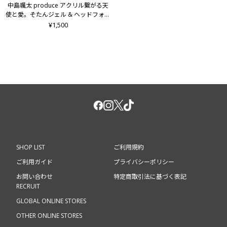
中島颯太 produce アクリル繋がる天
使と愛。そたんジェル & ヘッドフォン
LOVEそた
¥1,500
SHOP LIST
ご利用規約
ご利用ガイド
プライバシーポリシー
お問い合わせ
特定商取引法に基づく表記
RECRUIT
GLOBAL ONLINE STORES
OTHER ONLINE STORES