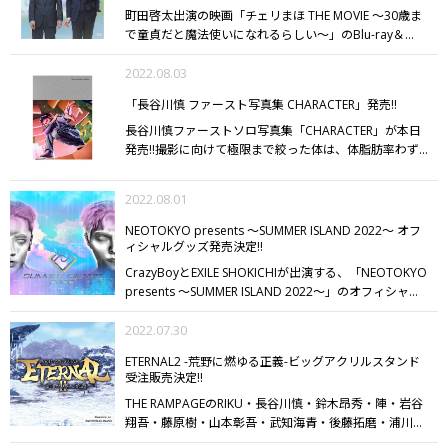
決定!!
町田啓太出演の映画「チェリまほ THE MOVIE ～30歳ま
前に組に入ってから若頭まで上り詰めた、謎の多い人物
で童貞だと魔法使いになれるらしい～」のBlu-ray＆
だという。
獅狼に接近する任務の過程で、ある驚愕の事
DVDが11/9（水）に発売決定!!
EXILE TRIBE STATION
実を知った一狼は、獅狼と偽りの“恋人契約”を結ぶこと
ONLINE STOREにて予約受付開始しました!!
2022.08.03
童貞のまま
を決意。
事件を追う2人の秘密捜査は、次第に国家を揺
30歳を迎え、“触れた人の心が読める魔法”を手に入れた
るがす事件、そして2人の運命とも結びついていく
「長谷川慎 ファースト写真集 CHARACTER」発売!!
サラリーマン・安達（赤楚衛二）と社内の人気者で仕事
――。
ぜひ、チェックしてください!!
も出来る同期・黒沢（町田啓太）は恋人同士。
デートを
長谷川慎ファーストソロ写真集「CHARACTER」が本日
重ねたり、社内恋愛も順調な幸せな日々の中、安達に転
発売!!
撮影に向けて極限まで絞った体は、体脂肪率わず
勤の話が舞い込む。やりたい仕事ができるチャンスに喜
か3%の圧倒的な美しさ。
鍛え上げた筋肉を惜しみなく
ぶ安達だが、転勤先は遥か1,200km離れた長崎だった
披露したヌーディーな撮影のほかにも、クラシックな建
2022.08.01
――。
転勤話をめぐり、互いを想い合うがゆえにすれ違
物で細身の黒スーツに丸眼鏡姿になったかと思えば、ア
ってしまう安達と黒沢。そして、遠距離恋愛をきっかけ
メリカンダイナーでは革ジャン×リーゼントでロックに
NEOTOKYO presents ～SUMMER ISLAND 2022～ オフ
にふたりは未来について考え始めて……。はたしてこの
決めたり......さらには高級ホテルのバーやスイートルー
ィシャルグッズ発売決定!!
恋、どうなる!?
EXILE TRIBE STATION限定特典として、町
ムで映画のワンシーンのような撮影をしたりと、長谷川
CrazyBoyとEXILE SHOKICHIが出演する、「NEOTOKYO
田啓太ソロショットポストカードをプレゼント!!
※特典
慎の様々な“キャラクター”を表現した写真集になってい
presents ～SUMMER ISLAND 2022～」のオフィシャル
は数に限りがございます、無くなり次第終了となります
ます。
EXILE TRIBE STATIONでは限定カバー版も販売中!!
グッズが発売決定!!
会場を彩るペンライトや、SUMMER
のでご了承ください。
ぜひ、チェックしてください!!
ぜひチェックしてください!!
ISLAND 2022のロゴの入った定番アイテムはもちろん、
2022.07.30
可愛らしいキャラクターアイテムなど、夏のお祭りフェ
ETERNAL2 -荒野に燃ゆる正義-ビッグアクリルスタンド
スティバルにぴったりのラインナップ!!
【発売日】
EXILE
受注販売決定!!
TRIBE STATION TOKYO/OSAKA/ONLINE STOREにて
THE RAMPAGEのRIKU・長谷川慎・鈴木昂秀・陣・岩谷
8/6（土）12:00発売!!
ぜひチェックしてください!!
翔吾・藤原樹・山本彰吾・武知海青・後藤拓磨・浦川翔
平・龍が出演する、REAL RPG STAGE「ETERNAL2」-荒