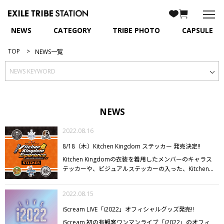
NEWS
CATEGORY
TRIBE PHOTO
CAPSULE
TOP
NEWS一覧
NEWS
2022.08.16
8/18（木）Kitchen Kingdom ステッカー 発売決定!!
Kitchen Kingdomの衣装を着用したメンバーのキャラス
テッカーや、ビジュアルステッカーの入った、Kitchen
Kingdom ステッカーの発売が決定!!
【LINE UP】
・
Kitchen Kingdom ステッカー/GENERATIONS
・Kitchen
2022.08.15
Kingdom ステッカー/THE RAMPAGE/BLACK
・Kitchen
Kingdom ステッカー/THE RAMPAGE/WHITE
・Kitchen
iScream LIVE「i2022」オフィシャルグッズ発売!!
Kingdom ステッカー/FANTASTICS
・Kitchen Kingdom
iScream 初の有観客ワンマンライブ「i2022」のオフィ