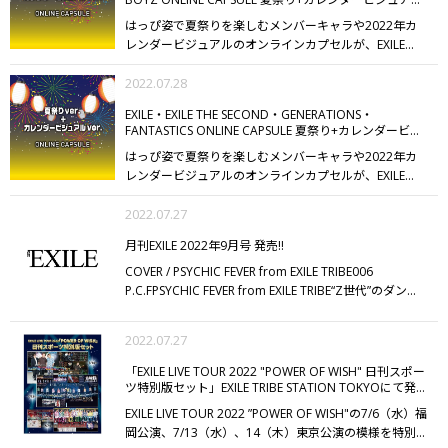
ver.本日発売!!
アシーンはもちろん、普段のお買い物や運動会、部活の
はっぴ姿で夏祭りを楽しむメンバーキャラや2022年カ
観戦にも大活躍♪
■商品の同梱について
ヒーリングチェ
レンダービジュアルのオンラインカプセルが、EXILE
ア、ミニテーブルプラスとの同時購入、同梱発送はでき
TRIBE STATION ONLINE STOREにて発売!!
クッションや
ません。
ぜひ、チェックしてください
ColemanはThe
BDアイテムなど、数量限定のスペシャルなアイテムも!!
2022.07.28
Coleman Company, Inc.の商標です。
【販売スケジュール】
7/29（金）
12:00 三代目 J SOUL
EXILE・EXILE THE SECOND・GENERATIONS・
BROTHERS
15:00 BALLISTIK BOYZ
18:00 THE
FANTASTICS ONLINE CAPSULE 夏祭り+カレンダービジ
RAMPAGE
※注意事項を必ずご確認のうえ、お楽しみく
ュアルver.本日発売!!
はっぴ姿で夏祭りを楽しむメンバーキャラや2022年カ
ださい。
【ONLINEカプセルご購入手順】
1.プレイに必
レンダービジュアルのオンラインカプセルが、EXILE
要なコインを購入
2.カプセルをプレイ
3.カプセル商品を
TRIBE STATION ONLINE STOREにて発売!!
クッションや
確認して発送手続き
【カプセルコインについて】
カプセ
缶バッジなど、数量限定のスペシャルなアイテムも!!
2022.07.27
ルのプレイ1回につき、カプセルコインが1枚必要です。
【販売スケジュール】
7/28（木）
12:00 EXILE
14:00
ご購入後、回したいカプセルを選択してご使用くださ
月刊EXILE 2022年9月号 発売!!
EXILE THE SECOND
16:00 GENERATIONS
18:00
い。
オンラインカプセルを回すタイミングによっては在
FANTASTICS
※注意事項を必ずご確認のうえ、お楽しみ
COVER / PSYCHIC FEVER from EXILE TRIBE
006
庫切れの場合がございます。
その場合にも返金は承るこ
ください。
【ONLINEカプセルご購入手順】
1.プレイに
P.C.F
PSYCHIC FEVER from EXILE TRIBE
“Z世代”のダン
とができませんので、次回のオンラインカプセル開催時
必要なコインを購入
2.カプセルをプレイ
3.カプセル商品
ス、ヴォーカル、ラップ、ビートボックスと多彩なスキ
にご使用ください。
【カプセルコイン有効期限】
購入日
を確認して発送手続き
【カプセルコインについて】
カプ
ルを持つグループ・PSYCHIC FEVERが、7月13日にリリ
から5か月（カプセルコインの購入日を起算日としま
2022.07.27
セルのプレイ1回につき、カプセルコインが1枚必要で
ースしたファースト・アルバム『P.C.F』でデビューを果
す。）となります。
有効期限が切れたコインについて
す。
ご購入後、回したいカプセルを選択してご使用くだ
たした。インタビューでは、デビューを迎えた心境や今
は、期限の更新や返金を承ることができません。
有効期
「EXILE LIVE TOUR 2022 "POWER OF WISH" 日刊スポー
さい。
オンラインカプセルを回すタイミングによっては
作に対する想い、メンバーによる全曲解説など、たっぷ
限は「マイページ」画面の「カプセル獲得商品確認」よ
ツ特別版セット」EXILE TRIBE STATION TOKYOにて発
売!!
在庫切れの場合がございます。
その場合にも返金は承る
りと語ってもらった。さらに、『ØMI LIVE TOUR 2022
りご確認いただけます。
【カプセル発送期限】
カプセル
EXILE LIVE TOUR 2022 ”POWER OF WISH"の7/6（水）福
ことができませんので、次回のオンラインカプセル開催
"ANSWER... " OPENING LIVE〜P.C.F〜』の、東京公演の
獲得商品の発送期限は、獲得日より5か月となります。
岡公演、7/13（水）、14（木）東京公演の模様を特別1
時にご使用ください。
【カプセルコイン有効期限】
購入
様子を写真でお届けする。
022 BAISER
八木勇征
8月6日
発送期限が切れたカプセル獲得商品については、発送手