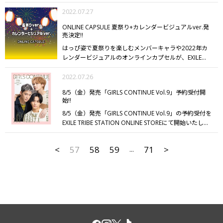
面に作り替えた、7/7（木）、13（水）、14（木）付の
日から5か月（カプセルコインの購入日を起算日としま
から放送がスタートするZドラマ第2弾「ばかやろうのキ
続きや返金を承ることができませんので、5か月以内に
日刊スポーツ3紙セット「EXILE LIVE TOUR 2022
2022.07.27
す。）となります。
有効期限が切れたコインについて
ス」に出演し、Zドラマ第3弾「やり直したいファースト
必ず発送手続きを行ってくださいますようお願いいたし
"POWER OF WISH" 日刊スポーツ特別版セット」が、
は、期限の更新や返金を承ることができません。
有効期
キス」では主演として出演するFANTASTICSの八木勇
ます。
ONLINE CAPSULE 夏祭り+カレンダービジュアルver.発
EXILE TRIBE STATION TOKYOにて本日販売スタート!!
■
限は「マイページ」画面の「カプセル獲得商品確認」よ
売決定!!
征。「やり直したいファーストキス」は、Zドラマ第2弾
特別1面掲載内容
◆7/7付
EXILEが7月6日、福岡・ペイペ
りご確認いただけます。
【カプセル発送期限】
カプセル
「ばかやろうのキス」の劇中に登場する配信番組でもあ
はっぴ姿で夏祭りを楽しむメンバーキャラや2022年カ
イドームで全国ドームツアー「POWER OF WISH」初日
獲得商品の発送期限は、獲得日より5か月となります。
り、ふたつのドラマがクロスオーバーする超展開。そん
レンダービジュアルのオンラインカプセルが、EXILE
公演を開催。20年2月以来、2年5カ月ぶりのドームツア
発送期限が切れたカプセル獲得商品については、発送手
な今作の魅力などさまざまなことを聞いた。
032 ØMI
TRIBE STATION ONLINE STOREにて発売決定!!
クッショ
ーでは、同年11月にグループ活動を卒業したATSUSHIが
続きや返金を承ることができませんので、5か月以内に
LIVE TOUR 2022 "ANSWER... "
ØMIが3rdアルバム
ンやBDアイテムなど、数量限定のスペシャルなアイテ
2022.07.26
限定復活するなど、15人が勢ぞろい。「今しか見られな
必ず発送手続きを行ってくださいますようお願いいたし
『ANSWER...』を引っ提げた、2年ぶりとなるソロアリー
ムも!!
【発売日】
7/28（木）
12:00 EXILE
14:00 EXILE THE
いEXILE」を全国のファンに届けていく。
◆7/13
13～14
ます。
ナツアー『ØMI LIVE TOUR 2022 "ANSWER... "』を開催
8/5（金）発売「GIRLS CONTINUE Vol.9」予約受付開
SECOND
16:00 GENERATIONS
18:00
日で東京ドーム公演を開催。昨年9月からスタートした
始!!
した。今号では、真の自分の姿を明かした全17公演に及
FANTASTICS
7/29（金）
12:00 三代目 J SOUL
20周年イヤーの集大成となる今回のツアーだが、EXILE
ぶ全国アリーナツアーから、武蔵野の森総合スポーツプ
8/5（金）発売「GIRLS CONTINUE Vol.9」の予約受付を
BROTHERS
15:00 BALLISTIK BOYZ
18:00 THE
にとって「ドームツアー」とはどんなものなのか？過去
ラザ メインアリーナでの東京公演の模様をレポートす
EXILE TRIBE STATION ONLINE STOREにて開始いたしま
RAMPAGE
※注意事項を必ずご確認のうえ、お楽しみく
のドームツアーを、TAKAHIRO、NAOTO、白濱亜嵐と
る。
その他にも、見逃せない特集やメンバー連載など盛
した!!
巻頭特集は映画『HiGH&LOW THE WORST X』
三
ださい。
【ONLINEカプセルご購入手順】
1.プレイに必
ともに、その歴史をひもとく。
◆7/14
今回の東京ドーム
りだくさんの内容です!!
ぜひチェックしてください!!
山凌輝さん×川村壱馬×吉野北人によるボリューム満点の
要なコインを購入
2.カプセルをプレイ
3.カプセル商品を
ツアーでATSUSHIが限定復帰して20周年イヤーの節目も
<
57
58
59
71
>
...
撮りおろしフォト&スペシャル鼎談を含む、30ページの
確認して発送手続き
【カプセルコインについて】
カプセ
締めくくる。TAKAHIRO、NAOTO、白濱亜嵐が「EXILE
大特集!!
ぜひチェックしてください!!
ルのプレイ1回につき、カプセルコインが1枚必要です。
とドーム」について語り合った。
※EXILE TRIBE
ご購入後、回したいカプセルを選択してご使用くださ
STATION TOKYOのみの販売となります。
※EXILE TRIBE
い。
オンラインカプセルを回すタイミングによっては在
STATION OSAKA/ONLINE STOREでの販売はございませ
庫切れの場合がございます。
その場合にも返金は承るこ
ん。
ぜひ、チェックしてください!!
とができませんので、次回のオンラインカプセル開催時
にご使用ください。
【カプセルコイン有効期限】
購入日
から5か月（カプセルコインの購入日を起算日としま