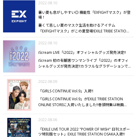
や2連ポーチ、イニシャル「R」と「華金」のCONCEPT
2022.08.10
PHOTOで抱いている猫をモチーフにしたオリジナリテ
暑い夏も息がしやすい◎ 機能性「EXFIGHTマスク」が登
ィのあるバッグチャーム、様々なアレンジが楽しめるリ
場！
ボンスカーフの新色BLUEが登場!!
さらに、ステージ上か
暑くて苦しい夏のマスク生活を助けるアイテム
らステージ裏まで様々な表情を収めたフォトカードも
「EXFIGHTマスク」がこの夏登場!
EXILE TRIBE STATION
☆
EXILE TRIBE STATION TOKYO/OSAKA/ONLINE STORE
にてお取り扱い開始しました!
マスク部分にメッシュ素材
にて8/12（金）12:00発売!!
を使用し口や鼻と接触しない立体構造で通気性も確保◎
2022.08.10
耳や頬など肌にあたる内側部分はポリウレタン素材を使
iScream LIVE「i2022」オフィシャルグッズ発売決定!!
用し、優しい肌触りに仕上げました。
長時間着用しても
痛みや違和感を覚えにくい“ストレスフリー”な仕様であ
iScream 初の有観客ワンマンライブ「i2022」のオフィ
りながら顔にフィットするよう形と着用感にもこだわ
シャルグッズが発売決定!!
カラフルなグラデーションで
り、激しい運動はもちろん話している際にズレないマス
写真映え間違いなしのTシャツとフェイスタオルが登場
クを実現!
本体は洗って繰り返し使えるので、衛生的でサ
♪
メンバー監修の可愛く素敵なデザインになっておりま
2022.08.09
ステナブル!
「EXFIGHTロゴ」がさりげなく入ったデイリ
すので、初LIVEの記念にぜひチェックしてください!!
ー使いしやすいデザインもポイントです☆彡
5層フィル
【発売日】
EXILE TRIBE STATION
「GIRLS CONTINUE Vol.9」入荷!!
ターテクノロジーで空気中の細菌や飛沫を徹底的にブロ
TOKYO/OSAKA/ONLINE STOREにて8/15（月）12:00発
「GIRLS CONTINUE Vol.9」がEXILE TRIBE STATION
ックできる専用フィルターのご用意も♪
フィルターを開
売!!
ONLINE STOREに入荷いたしました!!
巻頭特集は映画
いてEXFIGHTマスクのメッシュ部分に入れるだけ、と取
『HiGH&LOW THE WORST X』
三山凌輝さん×川村壱馬×
り付け方法も簡単◎
EXFIGHTマスクで少しでも快適なマ
吉野北人によるボリューム満点の撮りおろしフォト&ス
スク生活を送りましょう!
2022.08.06
ペシャル鼎談を含む、30ページの大特集!!
ぜひチェック
してください!!
「EXILE LIVE TOUR 2022 "POWER OF WISH" 日刊スポー
ツ特別版セット」EXILE TRIBE STATION OSAKA入荷!!