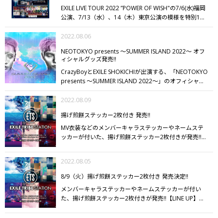
EXILE LIVE TOUR 2022 ”POWER OF WISH"の7/6(水)福岡
公演、7/13（水）、14（木）東京公演の模様を特別1面
に作り替えた、7/7（木）、13（水）、14（木）付の日
刊スポーツ3紙セット「EXILE LIVE TOUR 2022 "POWER
2022.08.06
OF WISH" 日刊スポーツ特別版セット」が、EXILE TRIBE
NEOTOKYO presents ～SUMMER ISLAND 2022～ オフ
STATION OSAKAに本日入荷!!
■特別1面掲載内容
◆7/7付
ィシャルグッズ発売!!
EXILEが7月6日、福岡・ペイペイドームで全国ドームツ
CrazyBoyとEXILE SHOKICHIが出演する、「NEOTOKYO
アー「POWER OF WISH」初日公演を開催。20年2月以
presents ～SUMMER ISLAND 2022～」のオフィシャル
来、２年５カ月ぶりのドームツアーでは、同年１１月に
グッズが発売!!
会場を彩るペンライトや、SUMMER
グループ活動を卒業したATSUSHIが限定復活するなど、
ISLAND 2022のロゴの入った定番アイテムはもちろん、
2022.08.09
１５人が勢ぞろい。「今しか見られないEXILE」を全国
可愛らしいキャラクターアイテムなど、夏のお祭りフェ
のファンに届けていく。
◆7/13
13～14日で東京ドーム
揚げ煎餅ステッカー2枚付き 発売!!
スティバルにぴったりのラインナップ!!
ぜひチェックし
公演を開催。昨年9月からスタートした20周年イヤーの
てください!!
MV衣装などのメンバーキャラステッカーやネームステ
集大成となる今回のツアーだが、EXILEにとって「ドー
ッカーが付いた、揚げ煎餅ステッカー2枚付きが発売!!
ムツアー」とはどんなものなのか？ 過去のドームツア
【LINE UP】
・VIRTUAL LOVE ver./EXILE×三代目 J SOUL
ーを、TAKAHIRO、NAOTO、白濱亜嵐とともに、その
BROTHERS
・昨日より赤く明日より青く
歴史をひもとく。
◆7/14
今回の東京ドームツアーで
2022.08.05
ver./GENERATIONS
・RAY OF LIGHT ver./THE
ATSUSHIが限定復帰して20周年イヤーの節目も締めくく
RAMPAGE
・High Fever ver./FANTASTICS
・Animal ver.
る。TAKAHIRO、NAOTO、白濱亜嵐が「EXILEとドー
8/9（火）揚げ煎餅ステッカー2枚付き 発売決定!!
Part2/BALLISTIK BOYZ
ぜひ、チェックしてください!!
ム」について語り合った。
※EXILE TRIBE STATION
メンバーキャラステッカーやネームステッカーが付い
TOKYO/OSAKAのみの販売となります。
※EXILE TRIBE
た、揚げ煎餅ステッカー2枚付きが発売!!
【LINE UP】
・
STATION ONLINE STOREでの販売はございません。
ぜ
VIRTUAL LOVE ver./EXILE×三代目 J SOUL BROTHERS
・
ひ、チェックしてください!!
昨日より赤く明日より青く ver./GENERATIONS
・RAY