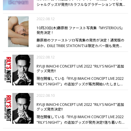
ステッカー/BALLISTIK BOYZ
・Kitchen Kingdom ステッ
シャルグッズが発売!!
カラフルなグラデーションで写真
カー/劇団EXILE
【発売日】
EXILE TRIBE STATION
映え間違いなしのTシャツとフェイスタオルが登場♪
メ
TOKYO/OSAKA/ONLINE STOREにて8/18（木）12:00発
ンバー監修の可愛く素敵なデザインになっておりますの
売!!
現在、LDH kitchen THE TOKYO HANEDAにて開催中
2022.08.12
で、初LIVEの記念にぜひチェックしてください!!
の、Kitchen Kingdom Experienceでも、Kitchen
10月20日(木)藤原樹 ファースト写真集「MYSTERIOUS」
Kingdom ステッカーの販売を行っておりますので、こ
発売決定！
の機会にぜひ、Kitchen Kingdom Experienceへのご来
店をお待ちしております。
※在庫状況により、売り切れ
藤原樹のファーストソロ写真集の発売が決定！
通常版の
の場合もございます。
■開催期間
第1弾：8/1（月）～
ほか、EXILE TRIBE STATIONでは限定カバー版も発売！
8/31（水）
第2弾：9/26（月）～10/31（月）
■営業時
本日よりONLINE STOREにて予約受付開始しました！
普
間：11:00～22:00（L.O21:00）
■会場：LDH kitchen
段はあまり自分のことを多くは語らないクールでシャイ
2022.08.12
THE TOKYO HANEDA
INFO
ぜひ、チェックしてくださ
な藤原樹の、今まで見せてこなかった素顔に迫ります。
RYUJI IMAICHI CONCEPT LIVE 2022 "RILY'S NIGHT"追加
い!!
ロケ地に選んだのは石垣島。雄大な自然の中で心も身体
グッズ発売!!
もハダカに！
麗しい顔立ちも、飾らない笑顔も、ふと見
現在開催している「RYUJI IMAICHI CONCEPT LIVE 2022
せる視線の色気も、鍛え抜かれた肉体美も…。
まるで隣
"RILY'S NIGHT"」の追加グッズが販売開始いたしまし
で体温や息遣いまで感じるような、藤原樹のリアルを味
た!!
落ち着いたデザインが普段使いにぴったりなライト
わえる生っぽい“触感写真”にも注目です。
撮影シーンに
ジップパーカーや2連ポーチ、イニシャル「R」と「華
2022.08.10
もこだわり、石垣島の美しい海、オープンカーでドライ
金」のCONCEPT PHOTOで抱いている猫をモチーフに
ブ、マングローブ、ナイトプールやバー、スイートルー
RYUJI IMAICHI CONCEPT LIVE 2022 "RILY'S NIGHT"追加
したオリジナリティのあるバッグチャーム、様々なアレ
ムでの限界肉体美カットなど、どれも全て見たことのな
グッズ発売決定!!
ンジが楽しめるリボンスカーフの新色BLUEが登場!!
さら
い藤原樹を詰め込みました。さらに愛猫マースとのらぶ
現在開催している「RYUJI IMAICHI CONCEPT LIVE 2022
に、ステージ上からステージ裏まで様々な表情を収めた
らぶショットもたっぷりお届け。
好きならずにいられな
"RILY'S NIGHT"」の追加グッズが発売決定!!
落ち着いた
フォトカードも発売!!
ぜひチェックしてください!!
い、藤原樹に溺れる1冊です。
ぜひチェックしてくださ
デザインが普段使いにぴったりなライトジップパーカー
い!!