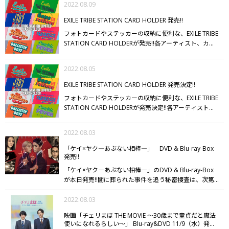
2022.08.09
OF LIGHT ver./THE RAMPAGE
・High Fever
ver./FANTASTICS
・Animal ver. Part2/BALLISTIK
EXILE TRIBE STATION CARD HOLDER 発売!!
BOYZ
【発売日】
EXILE TRIBE STATION
フォトカードやステッカーの収納に便利な、EXILE TRIBE
TOKYO/OSAKA/ONLINE STOREにて8/9（火）12:00発
STATION CARD HOLDERが発売!!
各アーティスト、カラ
売!!
ぜひ、チェックしてください!!
フルでPOPなカードホルダーに、お好きなカードやステ
ッカーを入れて自分だけのカードホルダーを完成させて
2022.08.05
ください!!
【LINE UP】
・EXILE
・EXILE THE SECOND
・三
代目 J SOUL BROTHERS
・GENERATIONS
・THE
EXILE TRIBE STATION CARD HOLDER 発売決定!!
RAMPAGE
・FANTASTICS
・BALLISTIK BOYZ
・PSYCHIC
フォトカードやステッカーの収納に便利な、EXILE TRIBE
FEVER
STATION CARD HOLDERが発売決定!!
各アーティスト、
カラフルでPOPなカードホルダーに、お好きなカードや
ステッカーを入れて自分だけのカードホルダーを完成さ
2022.08.03
せてください!!
【LINE UP】
・EXILE
・EXILE THE
SECOND
・三代目 J SOUL BROTHERS
・GENERATIONS
・
「ケイ×ヤク―あぶない相棒―」 DVD & Blu-ray-Box
THE RAMPAGE
・FANTASTICS
・BALLISTIK BOYZ
・
発売!!
PSYCHIC FEVER
【発売日】
EXILE TRIBE STATION
「ケイ×ヤク―あぶない相棒―」のDVD & Blu-ray-Box
TOKYO/OSAKA/ONLINE STOREにて8/9（火） 12:00発
が本日発売!!
闇に葬られた事件を追う秘密捜査は、次第
売!!
に巨大な陰謀へ――
3年前、未解決のまま突如幕引きさ
れた失踪事件、通称「ジョーカー事案」。
2022.08.03
警視庁公安部
の捜査官国下一狼（くにしたいちろう）は、捜査再開を
映画「チェリまほ THE MOVIE ～30歳まで童貞だと魔法
訴え続けていたが、全く別の任務を命じられる。
指定暴
使いになれるらしい～」 Blu-ray&DVD 11/9（水）発売
力団若頭英獅郎（はなぶさしろう）の内偵と監視。
3年