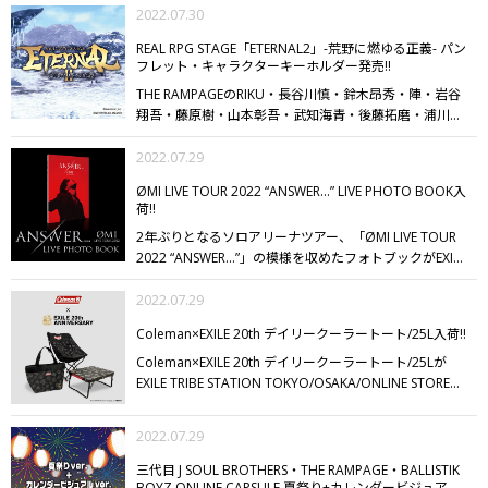
野に燃ゆる正義- のビッグアクリルスタンドの受注販売
2022.07.30
が決定!!
撮りおろしフォトを使用したビッグアクリルス
REAL RPG STAGE「ETERNAL2」-荒野に燃ゆる正義- パン
タンドに、役名の入ったネームプレートと台座付き
フレット・キャラクターキーホルダー発売!!
☆
ETERNAL2の記念にぜひGETしてください♪
【受付サ
THE RAMPAGEのRIKU・長谷川慎・鈴木昂秀・陣・岩谷
イト】
EXILE TRIBE STATION ONLINE STORE
【受注期
翔吾・藤原樹・山本彰吾・武知海青・後藤拓磨・浦川翔
間】
7/30（土）12:00～8/14（日）23:59
※製造可能数
平・龍が出演するREAL RPG STAGE「ETERNAL2」-荒野
に達し次第、受注を終了する可能性がございます。
【お
に燃ゆる正義- のパンフレット・キャラクターキーホル
2022.07.29
届け予定日】
9月下旬～10月上旬頃より順次発送予定
※
ダーが発売!!
ぜひチェックしてください!!
生産上の都合により、お届け時期が前後する可能性がご
ØMI LIVE TOUR 2022 “ANSWER...” LIVE PHOTO BOOK入
ざいますので、あらかじめご了承の上ご注文ください。
荷!!
2年ぶりとなるソロアリーナツアー、「ØMI LIVE TOUR
2022 “ANSWER...”」の模様を収めたフォトブックがEXILE
TRIBE STATION TOKYO/OSAKA/ONLINE STOREに入荷
いたしました!!
2022.07.29
ØMI自身の誕生日のライブに密着したフ
ォトブックは、迫力あるライブシーンはもちろん、ライ
Coleman×EXILE 20th デイリークーラートート/25L入荷!!
ブ会場へと向かうクルマに乗り込むところから密着し、
楽屋裏、メイク室、ファンミーティングなど、ライブ前
Coleman×EXILE 20th デイリークーラートート/25Lが
の緊張感ある表情も激写。
まるでスタッフのような目線
EXILE TRIBE STATION TOKYO/OSAKA/ONLINE STOREに
でライブの表と裏を追体験できるというコンセプトでお
入荷いたしました!!
2003年からのEXILEの歴代ツアーロゴ
届け。
普段とは異なるØMIの表情を堪能できる一冊とな
などをプリントした、しっかりと厚みのある保冷が付い
2022.07.29
っています。
た、25Lの大容量保冷トートバッグ☆
財布や携帯が入れ
ておけるジッパー付フロントポケットが付いているのも
三代目 J SOUL BROTHERS・THE RAMPAGE・BALLISTIK
嬉しいポイント◎
ピクニックやキャンプなどのアウトド
BOYZ ONLINE CAPSULE 夏祭り+カレンダービジュアル