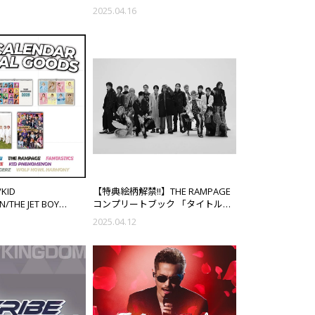
発売決定!!
2025.04.16
/KID
【特典絵柄解禁!!】THE RAMPAGE
/THE JET BOY
コンプリートブック 「タイトル未
LF HOWL
定」予約受付中!!
2025.04.12
2025カレンダー オフ
ズ受注販売決定!!