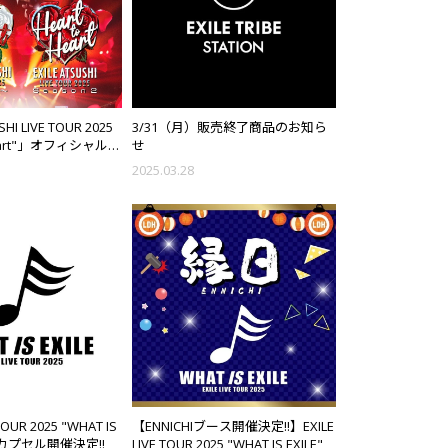
HI LIVE TOUR 2025
3/31（月）販売終了商品のお知ら
 Heart"」オフィシャルグ
せ
FICIAL FAN CLUB先行
2025.03.28
TOUR 2025 "WHAT IS
【ENNICHIブース開催決定!!】EXILE
場カプセル開催決定!!
LIVE TOUR 2025 "WHAT IS EXILE"