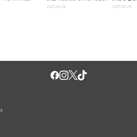
FAN CLUB EVENT 2025
EXILE LIVE TOUR 2025 "WHAT IS
7
2025.03.26
2025.03.28
AVERS DAY"オフィシャルグ
EXILE" DESIGN販売決定!!
売決定!!
ES