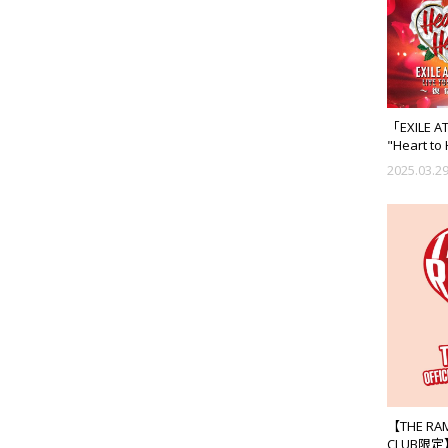
「EXILE AT
"Heart 
ッズ一般販売
2025.03.2
【THE RAM
CLUB限定】