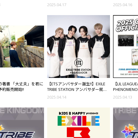
ーム～ オフィシャルグッ
ッズ発売決定!!
禁!!
8
2025.04.17
2025.04.16
IAL FAN CLUB先行販売
の著書 「大丈夫」を君に
【ETSアンバサダー誕生!!】EXILE
【LIL LEAGUE
予約販売開始!!
TRIBE STATION アンバサダー就任
PHENOMENON
記念！スペシャルイベント開催決
BANGERZ/WO
5
2025.04.14
2025.04.13
定！
HARMONY】
ィシャルグッ