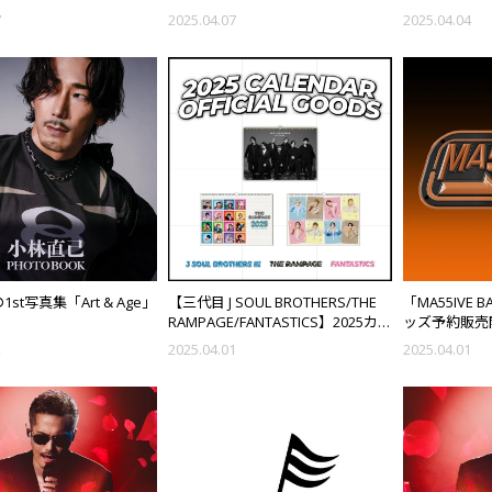
t" ～復活祭～
ray BOX予約受付中!!
7
2025.04.07
2025.04.04
st写真集「Art & Age」
【三代目 J SOUL BROTHERS/THE
「MA55IVE
RAMPAGE/FANTASTICS】2025カ
ッズ予約販売開
レンダー オフィシャルグッズ受注
2
2025.04.01
2025.04.01
販売決定!!