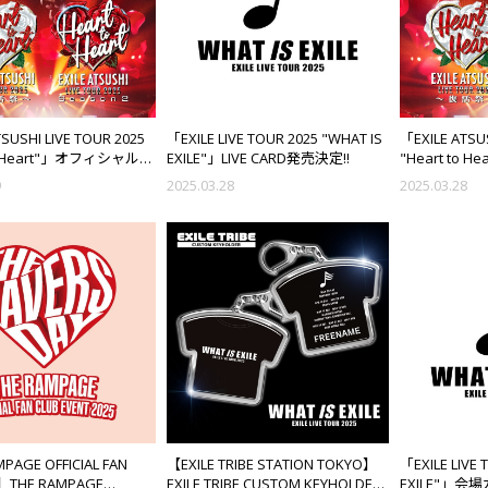
SUSHI LIVE TOUR 2025
「EXILE LIVE TOUR 2025 "WHAT IS
「EXILE ATSUS
to Heart"」オフィシャルグ
EXILE"」LIVE CARD発売決定!!
"Heart to
START!!
ッズ EXILE OF
9
2025.03.28
2025.03.28
販売START!!
PAGE OFFICIAL FAN
【EXILE TRIBE STATION TOKYO】
「EXILE LIVE 
THE RAMPAGE
EXILE TRIBE CUSTOM KEYHOLDER
EXILE"」会