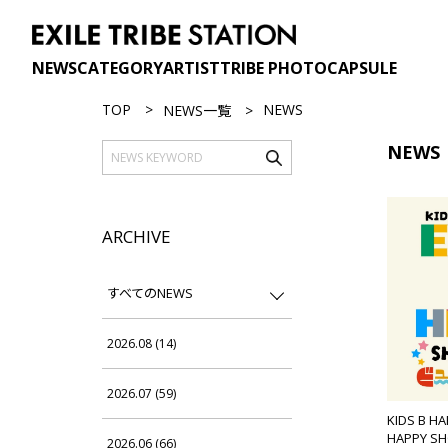
NEWS
CATEGORY
ARTIST
TRIBE PHOTO
CAPSULE
TOP
NEWS
NEWS一覧
NEWS
ARCHIVE
すべてのNEWS
2026.08 (14)
2026.07 (59)
KIDS B HA
HAPPY S
2026.06 (66)