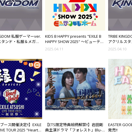
INGDOM 私服ゲーマーver.
KIDS B HAPPY presents "EXILE B
TRIBE KIN
スタンド・私服＆メガネ
HAPPY SHOW 2025" ～ビューティ
アクリルスタ
ジュアルカード発売!!
フル・ネーム～ オフィシャルグッ
ver. ビジュ
2
2025.04.11
2025.04.10
ズ発売決定!!
HIブース開催決定!!】EXILE
【ETS限定特典絵柄解禁!!】岩田剛
EASTER GOO
IVE TOUR 2025 "Heart
典主演ドラマ「フォレスト」Blu-
発売!!