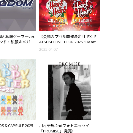
GDOM 私服ゲーマーver.
【会場カプセル開催決定!!】EXILE
ンド・私服＆メガネ
ATSUSHI LIVE TOUR 2025 "Heart
アルカード発売決定!!
to Heart" ～復活祭～
2025.04.07
DS＆CAPSULE 2025
川村壱馬 2ndフォトエッセイ
「PROMISE」 発売!!