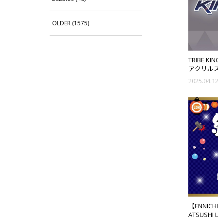
OLDER (1575)
TRIBE K
アクリル
ver. ビ
2025.04.1
【ENNIC
ATSUSHI L