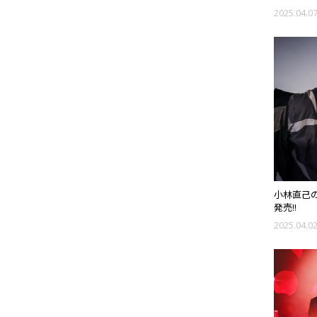
to Hear
2025.04.0
小林直己の1
発売!!
2025.04.0