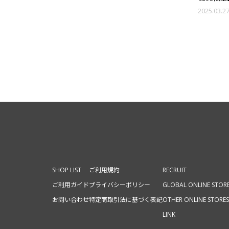
OFFICIAL 
2025.03.2
"THE R
ッズ受注販
SHOP LIST
ご利用規約
RECRUIT
ご利用ガイド
プライバシーポリシー
GLOBAL ONLINE STOR
お問い合わせ
特定商取引法に基づく表記
OTHER ONLINE STORES
LINK