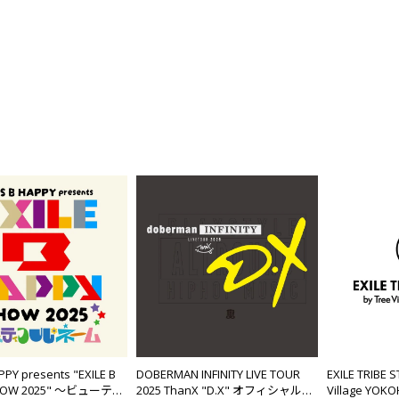
PPY presents "EXILE B
DOBERMAN INFINITY LIVE TOUR
EXILE TRIBE 
HOW 2025" ～ビューティ
2025 ThanX "D.X" オフィシャルグ
Village Y