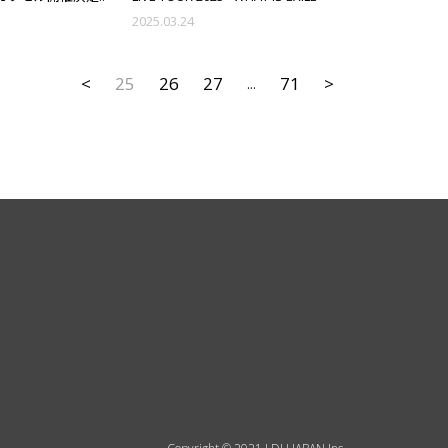
2025.03.24
<
25
26
27
71
>
...