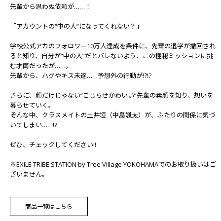
先輩から思わぬ依頼が……！
「アカウントの“中の人”になってくれない？」
学校公式アカのフォロワー10万人達成を条件に、先輩の退学が撤回され
ると知り、自分が“中の人”だとバレないよう、この極秘ミッションに挑
む才南だったが……。
先輩から、ハグやキス未遂……予想外の行動が!?!?
さらに、顔だけじゃない“こじらせかわいい”先輩の素顔を知り、想いを
募らせていく。
そんな中、クラスメイトの土井垣（中島颯太）が、ふたりの関係に気づ
いてしまい……!?
ぜひ、チェックしてください!!
※EXILE TRIBE STATION by Tree Village YOKOHAMAでのお取り扱いはご
ざいません。
商品一覧はこちら