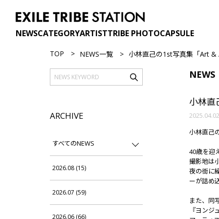
NEWS
CATEGORY
ARTIST
TRIBE PHOTO
CAPSULE
TOP
NEWS一覧
小林直己の1st写真集「Art & 
NEWS
小林直己
ARCHIVE
2025.04.0
小林直己の1
すべてのNEWS
40歳を
撮影地は
2026.08 (15)
夜の街に
ーが詰め
2026.07 (59)
また、同
『ヨンジ
2026.06 (66)