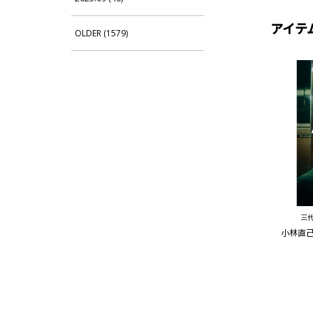
アイテ
OLDER (1579)
三代
小林直己1