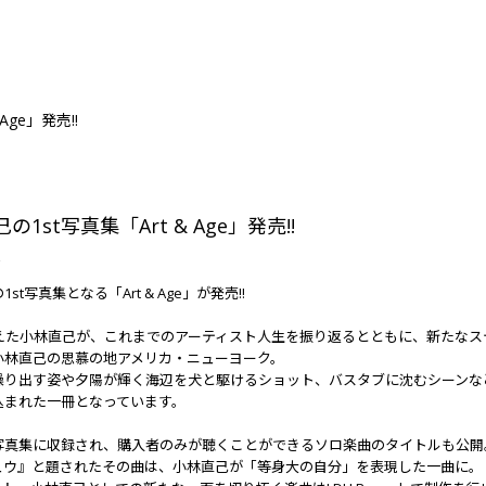
Age」発売!!
の1st写真集「Art & Age」発売!!
2
st写真集となる「Art & Age」が発売!!
迎えた小林直己が、これまでのアーティスト人生を振り返るとともに、新たな
小林直己の思慕の地アメリカ・ニューヨーク。
繰り出す姿や夕陽が輝く海辺を犬と駆けるショット、バスタブに沈むシーンな
込まれた一冊となっています。
写真集に収録され、購入者のみが聴くことができるソロ楽曲のタイトルも公開
ュウ』と題されたその曲は、小林直己が「等身大の自分」を表現した一曲に。