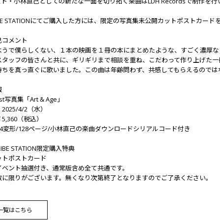
ト・小林直己としての新たな一面を切り拓く楽曲はLDH Recordsで制作を
 TRIBE STATIONにてご購入した方には、限定の写真集未公開カットポストカード
己コメント
ようで僕らしくない、１本の映画を１冊の本にまとめたような、すごく濃厚な
スタッフの皆さんと共に、ギリギリまで相談を重ね、こだわって作り上げた一
持ちを真っ直ぐに歌いました。この曲は年齢問わず、共感してもらえるのでは
報
t写真集「Art & Age」
025/4/2（水）
5,360（税込）
4変形/128ページ/小林直己の楽曲ダウンロードシリアルコード付き
TRIBE STATION限定購入特典
ットポストカード
イベント抽選付き、通常版含め全て共通です。
数に限りがございます。無くなり次第終了となりますのでご了承ください。
一覧はこちら