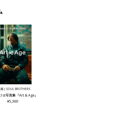
ム
目 J SOUL BROTHERS
st写真集「Art & Age」
¥5,360