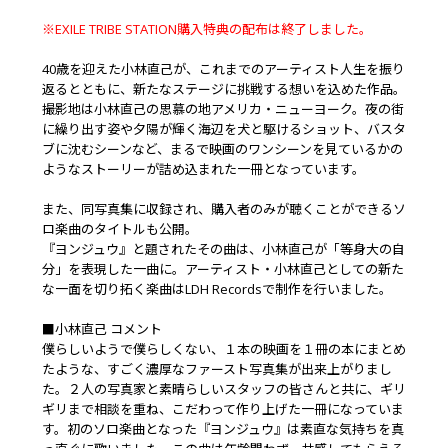
※EXILE TRIBE STATION購入特典の配布は終了しました。
40歳を迎えた小林直己が、これまでのアーティスト人生を振り
返るとともに、新たなステージに挑戦する想いを込めた作品。
撮影地は小林直己の思慕の地アメリカ・ニューヨーク。夜の街
に繰り出す姿や夕陽が輝く海辺を犬と駆けるショット、バスタ
ブに沈むシーンなど、まるで映画のワンシーンを見ているかの
ようなストーリーが詰め込まれた一冊となっています。
また、同写真集に収録され、購入者のみが聴くことができるソ
ロ楽曲のタイトルも公開。
『ヨンジュウ』と題されたその曲は、小林直己が「等身大の自
分」を表現した一曲に。アーティスト・小林直己としての新た
な一面を切り拓く楽曲はLDH Recordsで制作を行いました。
■小林直己 コメント
僕らしいようで僕らしくない、１本の映画を１冊の本にまとめ
たような、すごく濃厚なファースト写真集が出来上がりまし
た。２人の写真家と素晴らしいスタッフの皆さんと共に、ギリ
ギリまで相談を重ね、こだわって作り上げた一冊になっていま
す。初のソロ楽曲となった『ヨンジュウ』は素直な気持ちを真