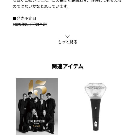
っ直ぐに歌いました。この曲は年齢問わず、共感してもらえる
のではないかなと思っています。
■発売予定日
2025年2月下旬予定
2025年4月2日(水)
もっと見る
※情報初出時、発売日は2月下旬を予定しておりましたが、制
作印刷工程の都合のため、4月2日(水)に延期となりました。
お待ちいただいている皆さまには深くお詫び申し上げます。
関連アイテム
■EXILE TRIBE STATION限定購入特典
写真集未公開カットポストカード
※EXILE TRIBE STATION購入特典の配布は終了しました。
※絵柄はイベント抽選付き、通常版含め全て共通です。
※特典は予告なく変更になる場合があります。
■仕様
A4変形/128ページ/小林直己の楽曲ダウンロードシリアルコー
ド付き
■出版社
株式会社blueprint