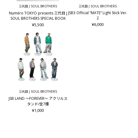
三代目 J SOUL BROTHERS
三代目 J SOUL BROTHERS
JSB3 Official “MATE” Light Stick Ver.
Numéro TOKYO presents 三代目 J
2
SOUL BROTHERS SPECIAL BOOK
¥6,000
¥5,500
三代目 J SOUL BROTHERS
JSB LAND ～FOREVER～ アクリルス
タンド/全7種
¥1,000