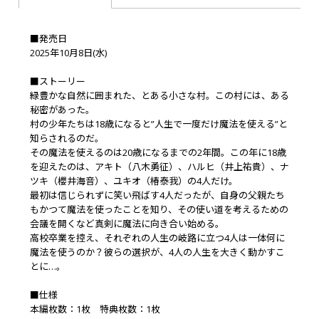
■発売日
2025年10月8日(水)
■ストーリー
緑豊かな自然に囲まれた、とある小さな村。この村には、ある
秘密があった。
村の少年たちは18歳になると”人生で一度だけ魔法を使える”と
知らされるのだ。
その魔法を使えるのは20歳になるまでの2年間。この年に18歳
を迎えたのは、アキト（八木勇征）、ハルヒ（井上祐貴）、ナ
ツキ（櫻井海音）、ユキオ（椿泰我）の4人だけ。
最初は信じられずに笑い飛ばす4人だったが、自身の父親たち
もかつて魔法を使ったことを知り、その使い道を考えるための
会議を開くなど真剣に魔法に向き合い始める。
高校卒業を控え、それぞれの人生の岐路に立つ4人は一体何に
魔法を使うのか？彼らの選択が、4人の人生を大きく動かすこ
とに…。
■仕様
本編枚数：1枚 特典枚数：1枚