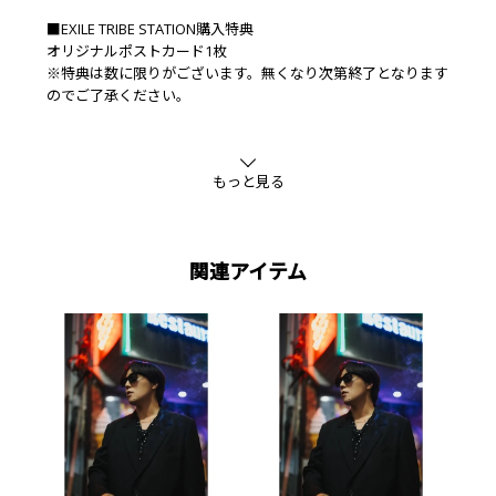
■EXILE TRIBE STATION購入特典
オリジナルポストカード1枚
※特典は数に限りがございます。無くなり次第終了となります
のでご了承ください。
■特典内容
【特典映像】
もっと見る
・メイキング映像
・予告編
【封入特典】
関連アイテム
・ブックレット
※商品内容、特典、仕様などは予告なく変更になる可能性がご
ざいます。
■キャスト
八木勇征、井上祐貴、櫻井海音、椿 泰我(IMP.)
■発売元・販売元
株式会社ポニーキャニオン
©2025 映画「僕らは人生で一回だけ魔法が使える」製作委員