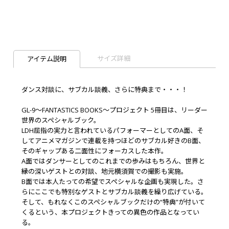
サイズ詳細
アイテム説明
ダンス対談に、サブカル談義、さらに特典まで・・・！
GL-9～FANTASTICS BOOKS～プロジェクト 5冊目は、リーダー
世界のスペシャルブック。
LDH屈指の実力と言われているパフォーマーとしてのA面、そ
してアニメマガジンで連載を持つほどのサブカル好きのB面、
そのギャップある二面性にフォーカスした本作。
A面ではダンサーとしてのこれまでの歩みはもちろん、世界と
縁の深いゲストとの対談、地元横須賀での撮影も実施。
B面では本人たっての希望でスペシャルな企画も実現した。さ
らにここでも特別なゲストとサブカル談義を繰り広げている。
そして、もれなくこのスペシャルブックだけの“特典”が付いて
くるという、本プロジェクトきっての異色の作品となってい
る。