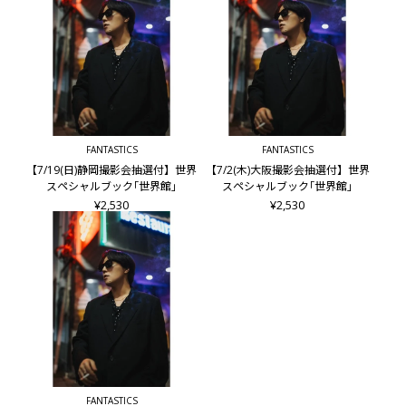
・【撮影会抽選付】世界 スペシャルブック｢世界館｣
■仕様
B5判／96頁予定
※仕様は予告なく変更になる場合があります。
■出版社
幻冬舎
FANTASTICS
FANTASTICS
【7/19(日)静岡撮影会抽選付】世界
【7/2(木)大阪撮影会抽選付】世界
【FANTASTICS OFFICIAL FAN CLUB会員限定】
スペシャルブック｢世界館｣
スペシャルブック｢世界館｣
『FANTASTICS LIVE TOUR 2026 "SUNFLOWER"』連動企画
¥2,530
¥2,530
『FANTASTICS LIVE TOUR 2026 "SUNFLOWER"』終演後の
【GL-9 FANTASTICS BOOKS】発売記念「撮影会」へご招待！
【対象商品】
■【撮影会抽選付き】世界 スペシャルブック｢世界館｣
└撮影会対象メンバー：世界 (ご当選された方との2ショット)
■【撮影会抽選付き】佐藤大樹 2nd写真集『In Motion』
└撮影会対象メンバー：佐藤大樹 (ご当選された方との2ショ
ット)
■【撮影会抽選付き】木村慧人 ビジュアルブック『タイトル
FANTASTICS