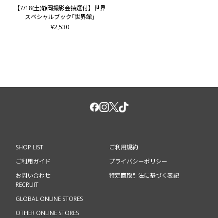
未定』
【7/18(土)静岡撮影会抽選付】世界
└撮影会対象メンバー：木村慧人 (ご当選された方との2ショ
スペシャルブック｢世界館｣
ット)
¥2,530
■【撮影会抽選付き】八木勇征 2nd写真集『Be my』
└撮影会対象メンバー：八木勇征 (ご当選された方との2ショ
ット)
■【撮影会抽選付き】FANTASTICS コンプリートブック『タイ
トル未定』
└撮影会対象メンバー：FANTASTICS
※抽選付き商品を1冊ご購入いただくと、ご購入いただいた書
籍メンバーとの「撮影会」にご応募となります。
※発売日が異なる商品の同時購入、同梱発送はできません。
【ご予約受付期間】
SHOP LIST
ご利用規約
■5月公演(愛知公演)：2026/5/7（木）18:00～5/13（水）23:59
■6月&7月公演(広島・大阪・静岡・東京(有明)公演)：
ご利用ガイド
プライバシーポリシー
2026/5/7（木）18:00～5/31（日）23:59
お問い合わせ
特定商取引法に基づく表記
■9月&10月公演(福岡・東京(代々木第一)・福井公演)：
RECRUIT
2026/5/7（木）18:00～8/16（日）23:59
GLOBAL ONLINE STORES
※世界との撮影会については、愛知公演・広島公演・大阪公
演・静岡公演のみが対象となります。
OTHER ONLINE STORES