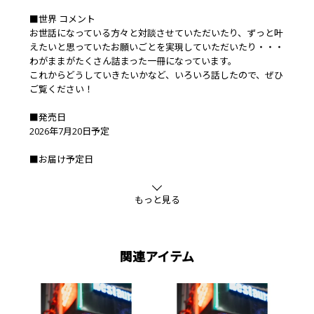
■世界 コメント
お世話になっている方々と対談させていただいたり、ずっと叶
えたいと思っていたお願いごとを実現していただいたり・・・
わがままがたくさん詰まった一冊になっています。
これからどうしていきたいかなど、いろいろ話したので、ぜひ
ご覧ください！
■発売日
2026年7月20日予定
■お届け予定日
発売日前後
もっと見る
■FANTASTICS OFFICIAL FAN CLUB限定 抽選付き予約特典
世界 スペシャルブック｢世界館｣特典ポストカード
※EXILE TRIBE STATION限定特典とは別の特典になります。
※特典は数に限りがございます。無くなり次第終了となります
関連アイテム
のでご了承ください。
※特典は予告なく変更になる場合があります。
■同梱可能商品
・世界 スペシャルブック｢世界館｣