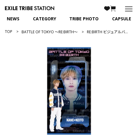
NEWS
CATEGORY
TRIBE PHOTO
CAPSULE
TOP
BATTLE OF TOKYO ～RE:BIRTH～
RE:BIRTH ビジュアルバスタオル/木村慧人