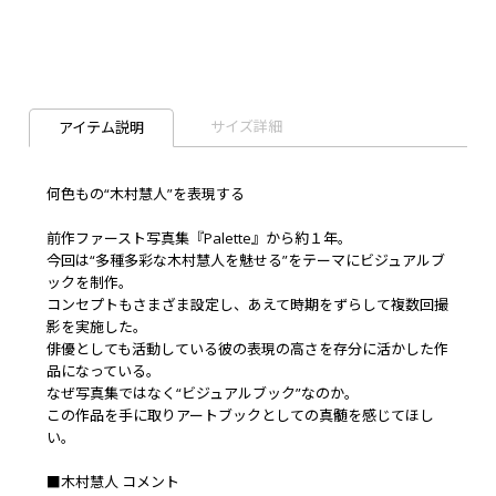
サイズ詳細
アイテム説明
何色もの“木村慧人”を表現する
前作ファースト写真集『Palette』から約１年。
今回は“多種多彩な木村慧人を魅せる”をテーマにビジュアルブ
ックを制作。
コンセプトもさまざま設定し、あえて時期をずらして複数回撮
影を実施した。
俳優としても活動している彼の表現の高さを存分に活かした作
品になっている。
なぜ写真集ではなく“ビジュアルブック”なのか――。
この作品を手に取りアートブックとしての真髄を感じてほし
い。
■木村慧人 コメント