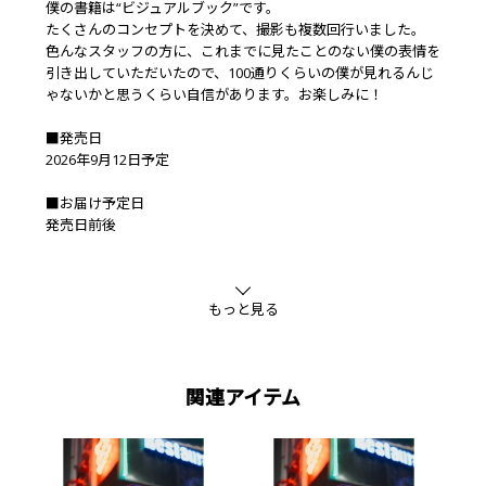
僕の書籍は“ビジュアルブック”です。
たくさんのコンセプトを決めて、撮影も複数回行いました。
色んなスタッフの方に、これまでに見たことのない僕の表情を
引き出していただいたので、100通りくらいの僕が見れるんじ
ゃないかと思うくらい自信があります。お楽しみに！
■発売日
2026年9月12日予定
■お届け予定日
発売日前後
■FANTASTICS OFFICIAL FAN CLUB限定 抽選付き予約特典
木村慧人 ビジュアルブック｢タイトル未定｣特典ポストカード
もっと見る
※EXILE TRIBE STATION限定特典とは別の特典になります。
※特典は数に限りがございます。無くなり次第終了となります
のでご了承ください。
※特典は予告なく変更になる場合があります。
関連アイテム
■同梱可能商品
・木村慧人 ビジュアルブック｢タイトル未定｣
・【撮影会抽選付】木村慧人 ビジュアルブック｢タイトル未
定｣