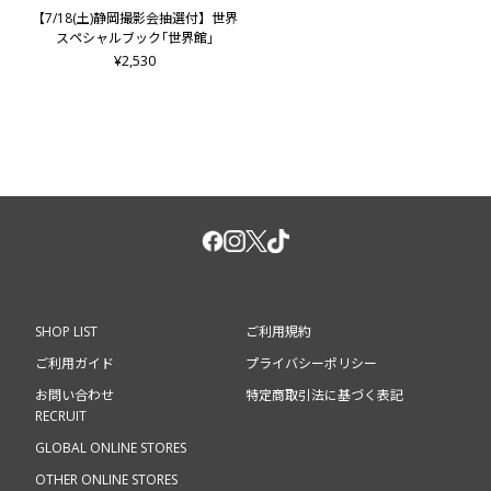
└撮影会対象メンバー：木村慧人 (ご当選された方との2ショ
【7/18(土)静岡撮影会抽選付】世界
ット)
スペシャルブック｢世界館｣
■【撮影会抽選付き】八木勇征 2nd写真集『Be my』
¥2,530
└撮影会対象メンバー：八木勇征 (ご当選された方との2ショ
ット)
■【撮影会抽選付き】FANTASTICS コンプリートブック『タイ
トル未定』
└撮影会対象メンバー：FANTASTICS
※抽選付き商品を1冊ご購入いただくと、ご購入いただいた書
籍メンバーとの「撮影会」にご応募となります。
※発売日が異なる商品の同時購入、同梱発送はできません。
【ご予約受付期間】
■5月公演(愛知公演)：2026/5/7（木）18:00～5/13（水）23:59
SHOP LIST
ご利用規約
■6月&7月公演(広島・大阪・静岡・東京(有明)公演)：
2026/5/7（木）18:00～5/31（日）23:59
ご利用ガイド
プライバシーポリシー
■9月&10月公演(福岡・東京(代々木第一)・福井公演)：
お問い合わせ
特定商取引法に基づく表記
2026/5/7（木）18:00～8/16（日）23:59
RECRUIT
※世界との撮影会については、愛知公演・広島公演・大阪公
GLOBAL ONLINE STORES
演・静岡公演のみが対象となります。
※佐藤大樹との撮影会については、愛知公演・広島公演・大阪
OTHER ONLINE STORES