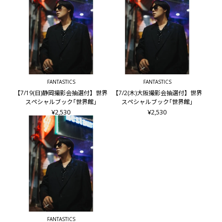
■仕様
A4判／176頁予定
※仕様は予告なく変更になる場合があります。
■出版社
幻冬舎
FANTASTICS
FANTASTICS
【FANTASTICS OFFICIAL FAN CLUB会員限定】
【7/19(日)静岡撮影会抽選付】世界
【7/2(木)大阪撮影会抽選付】世界
『FANTASTICS LIVE TOUR 2026 "SUNFLOWER"』連動企画
スペシャルブック｢世界館｣
スペシャルブック｢世界館｣
¥2,530
¥2,530
『FANTASTICS LIVE TOUR 2026 "SUNFLOWER"』終演後の
【GL-9 FANTASTICS BOOKS】発売記念「撮影会」へご招待！
【対象商品】
■【撮影会抽選付き】世界 スペシャルブック｢世界館｣
└撮影会対象メンバー：世界 (ご当選された方との2ショット)
■【撮影会抽選付き】佐藤大樹 2nd写真集『In Motion』
└撮影会対象メンバー：佐藤大樹 (ご当選された方との2ショ
ット)
■【撮影会抽選付き】木村慧人 ビジュアルブック『タイトル
未定』
FANTASTICS