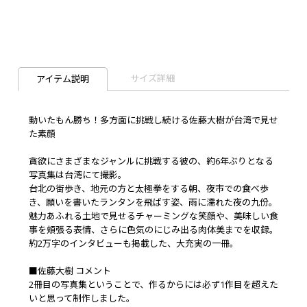
サイズ詳細
アイテム説明
動いたもん勝ち！多方面に挑戦し続ける佐藤大樹が台湾で見せ
た素顔
貪欲にさまざまなジャンルに挑戦する彼の、約6年ぶりとなる
写真集は台湾にて撮影。
台北の街歩き、地元の方と太極拳をする朝、夜市での食べ歩
き、願いを書いたランタンを飛ばす姿、雨に濡れた夜の九份――。
魅力あふれる土地で見せるチャーミングな笑顔や、美味しい食
事を頬張る表情、さらに色気のにじみ出る肉体美までを収録。
約2万字のインタビューも掲載した、大充実の一冊。
■佐藤大樹 コメント
2冊目の写真集ということで、作るからには必ず1作目を超えた
いと思って制作しました。