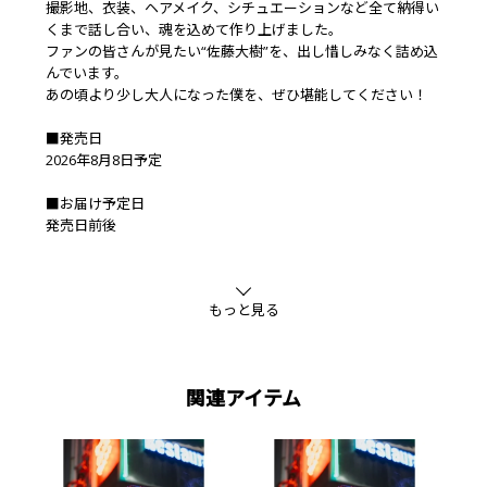
撮影地、衣装、ヘアメイク、シチュエーションなど全て納得い
くまで話し合い、魂を込めて作り上げました。
ファンの皆さんが見たい“佐藤大樹”を、出し惜しみなく詰め込
んでいます。
あの頃より少し大人になった僕を、ぜひ堪能してください！
■発売日
2026年8月8日予定
■お届け予定日
発売日前後
■FANTASTICS OFFICIAL FAN CLUB限定 抽選付き予約特典
佐藤大樹 2nd写真集「In Motion」特典ポストカード
もっと見る
※EXILE TRIBE STATION限定特典とは別の特典になります。
※特典は数に限りがございます。無くなり次第終了となります
のでご了承ください。
※特典は予告なく変更になる場合があります。
関連アイテム
■同梱可能商品
・佐藤大樹 2nd写真集「In Motion」
・【撮影会抽選付】佐藤大樹 2nd写真集「In Motion」