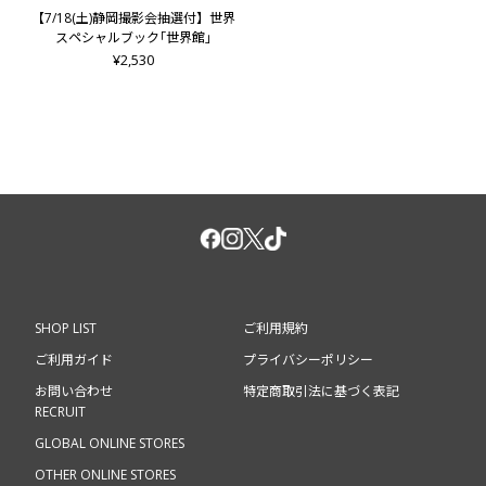
ット)
【7/18(土)静岡撮影会抽選付】世界
■【撮影会抽選付き】八木勇征 2nd写真集『Be my』
スペシャルブック｢世界館｣
└撮影会対象メンバー：八木勇征 (ご当選された方との2ショ
¥2,530
ット)
■【撮影会抽選付き】FANTASTICS コンプリートブック『タイ
トル未定』
└撮影会対象メンバー：FANTASTICS
※抽選付き商品を1冊ご購入いただくと、ご購入いただいた書
籍メンバーとの「撮影会」にご応募となります。
※発売日が異なる商品の同時購入、同梱発送はできません。
【ご予約受付期間】
■5月公演(愛知公演)：2026/5/7（木）18:00～5/13（水）23:59
■6月&7月公演(広島・大阪・静岡・東京(有明)公演)：
SHOP LIST
ご利用規約
2026/5/7（木）18:00～5/31（日）23:59
■9月&10月公演(福岡・東京(代々木第一)・福井公演)：
ご利用ガイド
プライバシーポリシー
2026/5/7（木）18:00～8/16（日）23:59
お問い合わせ
特定商取引法に基づく表記
※世界との撮影会については、愛知公演・広島公演・大阪公
RECRUIT
演・静岡公演のみが対象となります。
GLOBAL ONLINE STORES
※佐藤大樹との撮影会については、愛知公演・広島公演・大阪
公演・静岡公演・東京(有明)公演のみが対象となります。
OTHER ONLINE STORES