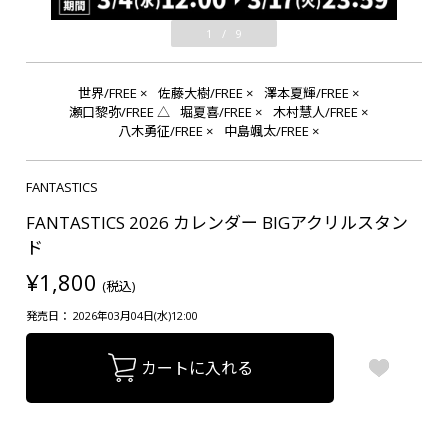
1
/
9
世界/FREE
×
佐藤大樹/FREE
×
澤本夏輝/FREE
×
瀬口黎弥/FREE
△
堀夏喜/FREE
×
木村慧人/FREE
×
八木勇征/FREE
×
中島颯太/FREE
×
FANTASTICS
FANTASTICS 2026 カレンダー BIGアクリルスタン
ド
¥1,800
(税込)
発売日： 2026年03月04日(水)12:00
カートに入れる