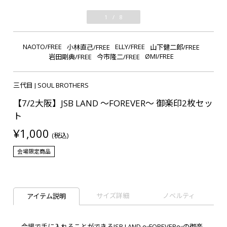
1
/
8
NAOTO/FREE
ELLY/FREE
小林直己/FREE
山下健二郎/FREE
ØMI/FREE
岩田剛典/FREE
今市隆二/FREE
三代目 J SOUL BROTHERS
【7/2大阪】JSB LAND ～FOREVER～ 御楽印2枚セッ
ト
¥1,000
(税込)
会場限定商品
サイズ詳細
ノベルティ
アイテム説明
会場で手に入れることができるJSB LAND ～FOREVER～の御楽