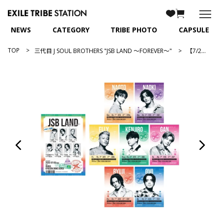
NEWS
CATEGORY
TRIBE PHOTO
CAPSULE
TOP
三代目 J SOUL BROTHERS "JSB LAND ～FOREVER～"
【7/2大阪】JSB LAND ～FOREVER～ 御楽印2枚セット