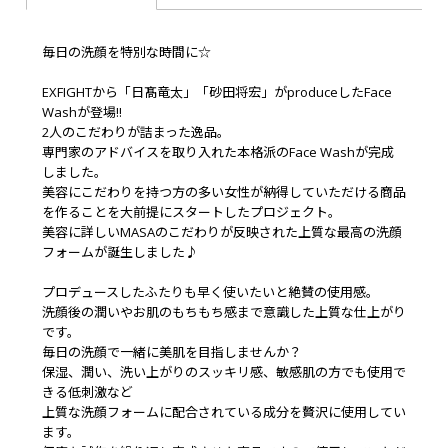
毎日の洗顔を特別な時間に☆
EXFIGHTから「日髙竜太」「砂田将宏」がproduceしたFace
Washが登場!!
2人のこだわりが詰まった逸品。
専門家のアドバイスを取り入れた本格派のFace Washが完成
しました。
美容にこだわりを持つ方の多い女性が納得していただける商品
を作ることを大前提にスタートしたプロジェクト。
美容に詳しいMASAのこだわりが反映された上質な最高の洗顔
フォームが誕生しました♪
プロデュースしたふたりも早く使いたいと絶賛の使用感。
洗顔後の潤いやお肌のもちもち感まで意識した上質な仕上がり
です。
毎日の洗顔で一緒に美肌を目指しませんか？
保湿、潤い、洗い上がりのスッキリ感、敏感肌の方でも使用で
きる低刺激など
上質な洗顔フォームに配合されている成分を贅沢に使用してい
ます。