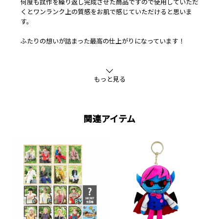
何度も試作を繰り返し完成させた商品ですので使用していただ
くとワンランク上の質感をお肌で感じていただけると思いま
す。
ふたりの想いが詰まった最高の仕上がりになっています！
■こだわり成分
▼くすみケア
もっと見る
クロフサスグリ／牡丹皮／ローズマリーの組み合わせにより肌
を整える。
・肌の明るさの向上
・紫外線から肌を保護するのを助ける
関連アイテム
▼ニキビケア
肌荒れを防ぎ、皮膚をすこやかに保つ効果が期待できます。
美容成分の効果を得るためにもトラブルのない正常な肌でのケ
アが重要！
■デザイン
本体の配色・文字カラー・配置をはじめ、
ネーミングなど全てRYUTA＆MASAが想いを込めたデザインで
す☆
お風呂場や洗面所に置いてもオシャレで上品なデザインに仕上