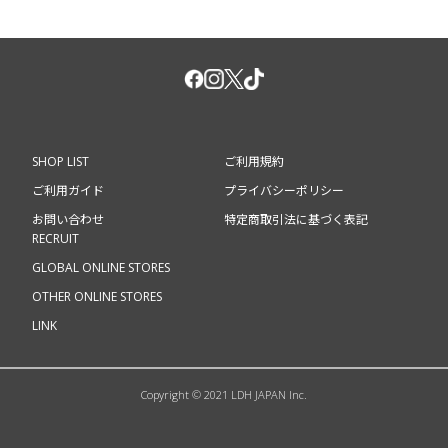
・天然由来成分を配合しておりますので、変色する場合があり
ますが品質には問題ございません。
・吐出が固い場合、揉んでからご使用ください。
■保管及び取扱い上の注意
・乳児の手が届かないところに保管してください。
・極端に高温又は低温の場所、直射日光のあたる場所には保管
しないでください。
SHOP LIST
ご利用規約
■全成分
ご利用ガイド
プライバシーポリシー
水、ステアリン酸、グリセリン、ミリスチン酸、水酸化Ｋ、ラ
お問い合わせ
特定商取引法に基づく表記
ウリン酸、加水分解水添デンプン、ジグリセリン、ＰＥＧ－１
RECRUIT
５０、コカミドＤＥＡ、トレハロース、グリコシルトレハロー
ス、ソルビトール、ＰＥＧ－１００水添ヒマシ油、ＰＣＡイソ
GLOBAL ONLINE STORES
ステアリン酸ＰＥＧ－４０水添ヒマシ油、グリチルリチン酸２
OTHER ONLINE STORES
Ｋ、セルロースガム、ポリクオタニウム－７、クエン酸、アス
LINK
コルビン酸、クロフサスグリ種子油、オクチルドデカノール、
オレイン酸オクチルドデシル、ステアロイルオキシステアリン
酸オクチルドデシル、ボタンエキス、ローズマリー葉エキス
Copyright © 2021 LDH JAPAN Inc.