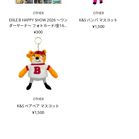
げました♪
OTHER
OTHER
■内容量
EXILE B HAPPY SHOW 2026 ～ワン
K&S バンパ マスコット
100g
ダーヤード～ フォトカード/全16種
¥1,500
＋シークレット8種
¥300
■使用方法
適量を手のひらにとり、よく泡立ててご使用ください。
洗顔後は水またはぬるま湯で十分に洗い流してください。
使用上の注意
・お肌に異常が生じていないかよく注意してご使用ください。
・使用中や使用後に赤み、はれ、かゆみ、刺激、色抜け（白斑
等）や黒ずみ等の異常が現れた時は、使用を中止し、皮膚科専
門医等へご相談されることをおすすめします。
・傷、はれもの、湿疹等異常のある部位にはご使用にならない
でください。
・目に入らないよう注意し、入った場合はこすらずにすぐに洗
OTHER
い流してください。目に異物感が残る場合は、眼科医にご相談
K&S ベアベア マスコット
ください。
¥1,500
・使用後は必ずしっかりキャップをしめてください。
・乳幼児の手の届かないところに保管してください。
・極端に高温又は低温の場所、直射日光のあたる場所には保管
しないでください。