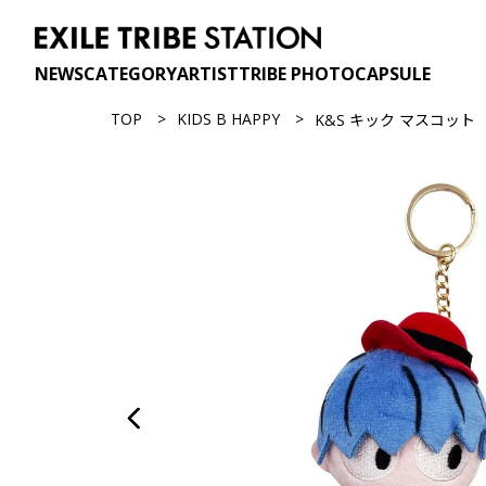
NEWS
CATEGORY
ARTIST
TRIBE PHOTO
CAPSULE
TOP
KIDS B HAPPY
K&S キック マスコット