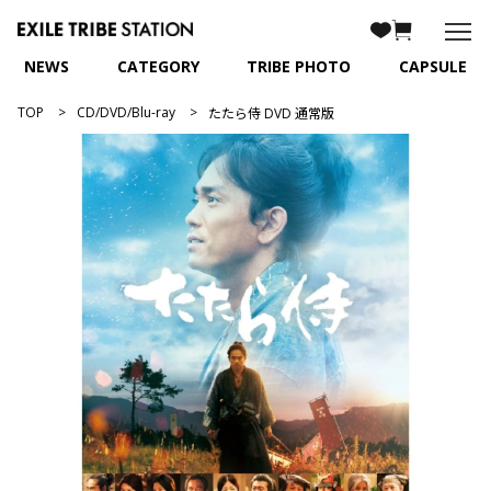
NEWS
CATEGORY
TRIBE PHOTO
CAPSULE
TOP
CD/DVD/Blu-ray
たたら侍 DVD 通常版