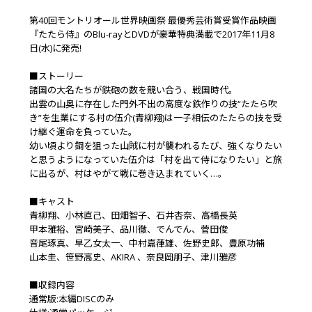
第40回モントリオール世界映画祭 最優秀芸術賞受賞作品映画
『たたら侍』のBlu-rayとDVDが豪華特典満載で2017年11月8
日(水)に発売!
■ストーリー
諸国の大名たちが鉄砲の数を競い合う、戦国時代――。
出雲の山奥に存在した門外不出の高度な鉄作りの技“たたら吹
き”を生業にする村の伍介(青柳翔)は一子相伝のたたらの技を受
け継ぐ運命を負っていた。
幼い頃より鋼を狙った山賊に村が襲われるたび、強くなりたい
と思うようになっていた伍介は「村を出て侍になりたい」と旅
に出るが、村はやがて戦に巻き込まれていく…。
■キャスト
青柳翔、小林直己、田畑智子、石井杏奈、高橋長英
甲本雅裕、宮崎美子、品川徹、でんでん、菅田俊
音尾琢真、早乙女太一、中村嘉葎雄、佐野史郎、豊原功補
山本圭、笹野高史、AKIRA 、奈良岡朋子、津川雅彦
■収録内容
通常版:本編DISCのみ