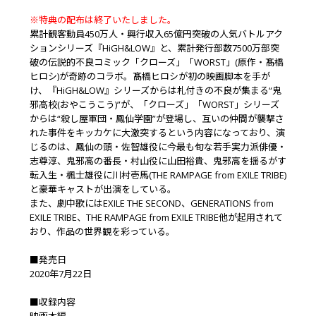
※特典の配布は終了いたしました。
累計観客動員450万人・興行収入65億円突破の人気バトルアク
ションシリーズ『HiGH&LOW』と、累計発行部数7500万部突
破の伝説的不良コミック「クローズ」「WORST」(原作・髙橋
ヒロシ)が奇跡のコラボ。髙橋ヒロシが初の映画脚本を手が
け、『HiGH&LOW』シリーズからは札付きの不良が集まる“鬼
邪高校(おやこうこう)”が、「クローズ」「WORST」シリーズ
からは“殺し屋軍団・鳳仙学園”が登場し、互いの仲間が襲撃さ
れた事件をキッカケに大激突するという内容になっており、演
じるのは、鳳仙の頭・佐智雄役に今最も旬な若手実力派俳優・
志尊淳、鬼邪高の番長・村山役に山田裕貴、鬼邪高を揺るがす
転入生・楓士雄役に川村壱馬(THE RAMPAGE from EXILE TRIBE)
と豪華キャストが出演をしている。
また、劇中歌にはEXILE THE SECOND、GENERATIONS from
EXILE TRIBE、THE RAMPAGE from EXILE TRIBE他が起用されて
おり、作品の世界観を彩っている。
■発売日
2020年7月22日
■収録内容
映画本編