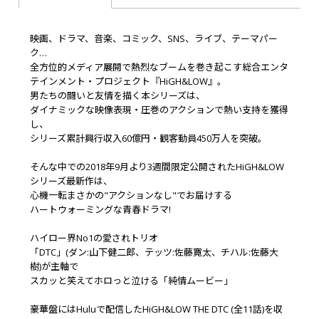
映画、ドラマ、音楽、コミック、SNS、ライブ、テーマパー
ク…
全方位的メディア展開で熱烈なブームを巻き起こす総合エンタ
テインメント・プロジェクト『HiGH&LOW』。
男たちの闘いと友情を描く本シリーズは、
ダイナミックな映像表現・圧巻のアクションで熱い支持を獲得
し、
シリーズ累計興行収入60億円・観客動員450万人を突破。
そんな中での2018年9月より3週間限定公開されたHiGH&LOW
シリーズ最新作は、
心機一転まさかの"アクションなし"でお届けする
ハートウォーミングな青春ドラマ!
ハイロー界No1の愛されトリオ
「DTC」(ダン:山下健二郎、テッツ:佐藤寛太、チハル:佐藤大
樹)が主軸で
スカッと笑えてホロっと泣ける「純情ムービー」
豪華盤にはHuluで配信したHiGH&LOW THE DTC (全11話)を収