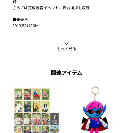
録!
さらには完成披露イベント、舞台挨拶も収録!
■発売日
2019年2月20日
■収録内容
DISC1:DTC-湯けむり純情編-from HiGH&LOW
もっと見る
DISC2:HiGH&LOW THE DTC (全11話)
■豪華盤初回限定仕様
三方背BOX、デジパック仕様、フォトブックレット封入
関連アイテム
※仕様は予告なく変更になる場合がございます。あらかじめご
了承下さい。