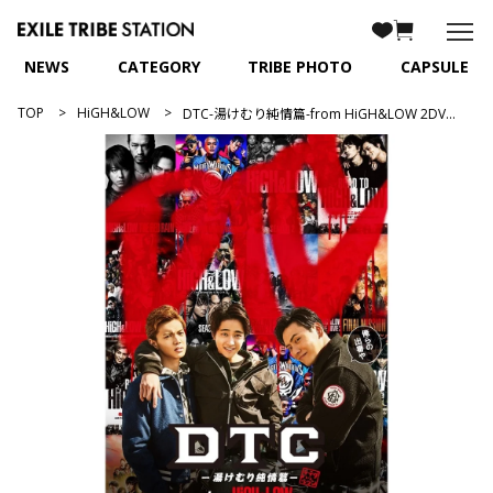
NEWS
CATEGORY
TRIBE PHOTO
CAPSULE
TOP
HiGH&LOW
DTC-湯けむり純情篇-from HiGH&LOW 2DVD 豪華版