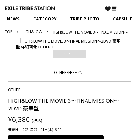
NEWS
CATEGORY
TRIBE PHOTO
CAPSULE
TOP
HiGH&LOW
HiGH&LOW THE MOVIE 3～FINAL MISSION～2DVD 豪華盤
1
/
1
OTHER/FREE
△
OTHER
HiGH&LOW THE MOVIE 3～FINAL MISSION～
2DVD 豪華盤
¥6,380
(税込)
発売日： 2021年07月01日(木)15:00