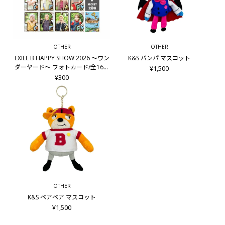
OTHER
OTHER
EXILE B HAPPY SHOW 2026 ～ワン
K&S バンパ マスコット
ダーヤード～ フォトカード/全16種
¥1,500
＋シークレット8種
¥300
OTHER
K&S ベアベア マスコット
¥1,500