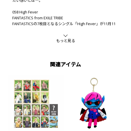
たい想いとは――――。
058 High Fever
FANTASTICS from EXILE TRIBE
FANTASTICSの7枚目となるシングル「High Fever」が11月11
日にリリースされた。今作は、FANTASTICS初主演ドラマ『マ
ネキン・ナイト・フィーバー』の主題歌に起用され、きらびや
もっと見る
かさと熱気が同居するエレクトロポップをベースにしたサウン
ドで、人間味あふれる感情の昂りを乗せて彼らが歌いあげる楽
曲。メンバー全員にこの楽曲の魅力やMV撮影の裏話を聞い
た。
関連アイテム