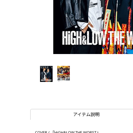
アイテム説明
COVER / 『HiGH&LOW THE WORST』