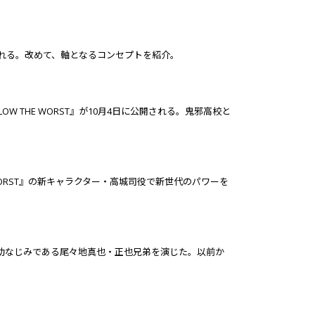
される。改めて、軸となるコンセプトを紹介。
W THE WORST』が10月4日に公開される。鬼邪高校と
WORST』の新キャラクター・高城司役で新世代のパワーを
花岡楓士雄の幼なじみである尾々地真也・正也兄弟を演じた。以前か