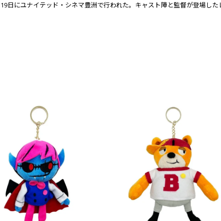
試写会が8月19日にユナイテッド・シネマ豊洲で行われた。キャスト陣と監督が登