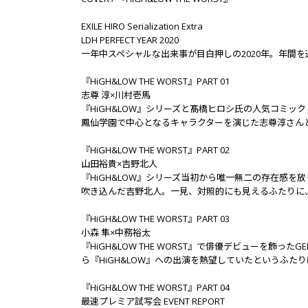
EXILE HIRO Serialization Extra
LDH PERFECT YEAR 2020
一年中スペシャルな出来事が目白押しの2020年。年間
『HiGH&LOW THE WORST』PART 01
志尊 淳×川村壱馬
『HiGH&LOW』シリーズと髙橋ヒロシ氏の人気コミック『
鳳仙学園で中心となるキャラクターを演じた志尊淳さん
『HiGH&LOW THE WORST』PART 02
山田裕貴×吉野北人
『HiGH&LOW』シリーズ当初から唯一無二の存在感を放
吹き込んだ吉野北人。一見、対照的にも見えるふたりに
『HiGH&LOW THE WORST』PART 03
小森 隼×中務裕太
『HiGH&LOW THE WORST』で俳優デビューを飾った
ら『HiGH&LOW』への出演を熱望していたというふ
『HiGH&LOW THE WORST』PART 04
最速プレミア試写会 EVENT REPORT