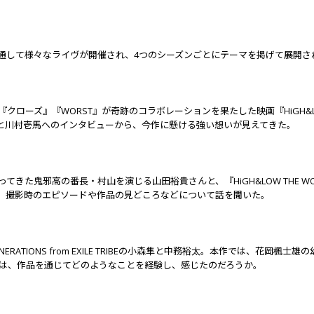
を通して様々なライヴが開催され、4つのシーズンごとにテーマを掲げて展開
クローズ』『WORST』が奇跡のコラボレーションを果たした映画『HiGH&LO
と川村壱馬へのインタビューから、今作に懸ける強い想いが見えてきた。
ってきた鬼邪高の番長・村山を演じる山田裕貴さんと、『HiGH&LOW THE 
、撮影時のエピソードや作品の見どころなどについて話を聞いた。
GENERATIONS from EXILE TRIBEの小森隼と中務裕太。本作では、
たりは、作品を通じてどのようなことを経験し、感じたのだろうか。