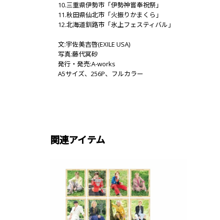
10.三重県伊勢市「伊勢神嘗奉祝祭」
11.秋田県仙北市「火振りかまくら」
12.北海道釧路市「氷上フェスティバル」
文:宇佐美吉啓(EXILE USA)
写真:藤代冥砂
発行・発売:A-works
A5サイズ、256P、フルカラー
関連アイテム