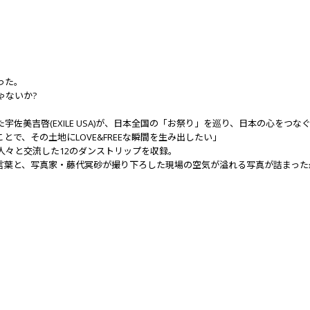
った。
ゃないか?
佐美吉啓(EXILE USA)が、日本全国の「お祭り」を巡り、日本の心をつな
で、その土地にLOVE&FREEな瞬間を生み出したい」
人々と交流した12のダンストリップを収録。
た言葉と、写真家・藤代冥砂が撮り下ろした現場の空気が溢れる写真が詰まった