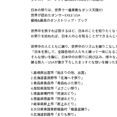
日本の祭りは、世界で一番素敵なダンス天国だ!
世界が認めたダンサーEXILE USA
最強&最高のダンストリップ・ブック
世界中を旅すれば旅するほど、日本のことを知りたくな
お祭りを訪ねれば、日本人の心を知ることができるんじ
世界中の人とともに踊り、世界中のリズムを踊りこなした宇
「日本を旅して、全国各地の人たちと踊って一体になること
そんな想いを胸に、日本中のお祭りに飛び込み、様々な
踊る旅人・USAが書き下ろしたまっすぐな想いを綴っ
1.島根県出雲市「始まりの地、出雲」
2.北海道富良野市「北海へそ祭り」
3.青森県青森市「青森ねぶた祭り」
4.高知県高知市「よさこい祭り」
5.徳島県鳴門市「阿波おどり」
6.徳島県徳島市「阿波おどり」
7.岐阜県郡上市「郡上おどり」
8.大分県東国東郡姫島村「姫島盆踊り」
9.北海道釧路市「まりも祭り」