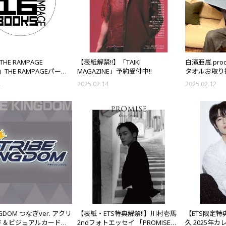
THE RAMPAGE
【表紙解禁!!】「TAIKI
白濱亜嵐 pro
」THE RAMPAGEパーフ
MAGAZINE」予約受付中!!
タオルお取り扱
ック『タイトル未定』予
4
2025.02.14
2025.02.12
E RAMPAGE LIVE
5 "PRIMAL SPIDER"』連
催決定！
INGDOM つなぎver. アクリ
【表紙・ETS特典解禁!!】川村壱馬
【ETS限定特
ド＆ビジュアルカード発
2ndフォトエッセイ 「PROMISE」
久 2025年カ