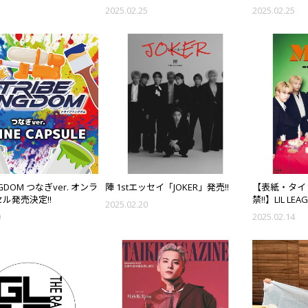
SPIDER"
ト絵柄解禁!!
5
2025.02.25
2025.02.25
INGDOM つなぎver. オンラ
陣 1stエッセイ「JOKER」発売!!
【表紙・タイ
ル発売決定!!
禁!!】LIL LEAG
2025.02.20
BOOK 「Mo
0
2025.02.14