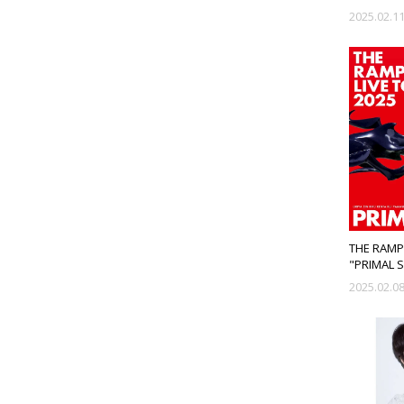
売!!
2025.02.1
THE RAMP
"PRIMAL
START!!
2025.02.0