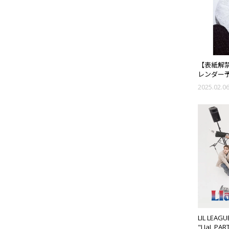
【表紙解禁!
レンダー予
2025.02.0
LIL LEAGU
"LIaL PAR