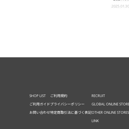
Goods 
2025.01.3
SHOP LIST
ご利用規約
RECRUIT
ご利用ガイド
プライバシーポリシー
GLOBAL ONLINE STOR
お問い合わせ
特定商取引法に基づく表記
OTHER ONLINE STORES
LINK