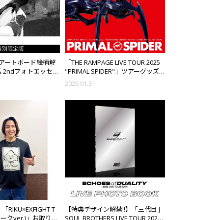
アートボード絵柄解
「THE RAMPAGE LIVE TOUR 2025
馬 2ndフォトエッセイ
"PRIMAL SPIDER"」ツアーグッズ
」 特別限定版 予約受
発売決定!!
2025.01.31
e 「RIKU×EXFIGHT T
【特典デザイン解禁!!】「三代目 J
ークver.)」お取り扱
SOUL BROTHERS LIVE TOUR 2024