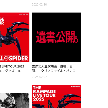
売決定!!
2025.02.10
 LIVE TOUR 2025
吉野北人主演映画「遺書、公
IDER"グッズ THE
開。」クリアファイル・パンフレ
ICIAL FAN CLUB 先行
ット発売!!
2025.02.07