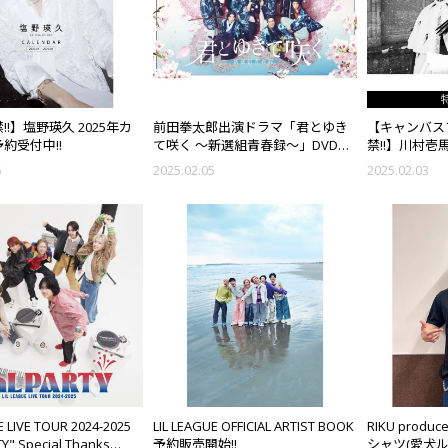
!】塩野瑛久 2025年カ
前田拳太郎出演ドラマ「君とゆき
【キャンバス
約受付中!!
て咲く ～新選組青春録～」DVD＆
禁!!】川村壱
Blu-ray BOX 発売!!
「PROMISE
6
2025.02.05
2025.02.03
付中!!
E LIVE TOUR 2024-2025
LIL LEAGUE OFFICIAL ARTIST BOOK
RIKU produc
TY" Special Thanks
予約販売開始!!
シャツ(愛犬ル