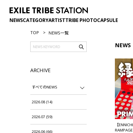
NEWS
CATEGORY
ARTIST
TRIBE PHOTO
CAPSULE
TOP
NEWS一覧
NEWS
ARCHIVE
すべてのNEWS
2026.08 (14)
2026.07 (59)
【ENNIC
RAMPAGE 
2026.06 (66)