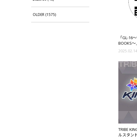
OLDER (1575)
「GL-16〜
BOOKS〜
ェクトブ
2025.02.1
約販売＆『TH
TOUR 202
動企画開
TRIBE K
ルスタン