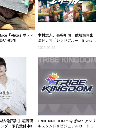
duce「Alika」ボディ
木村慧人、長谷川慎、武知海青出
い決定!!
演ドラマ「レッドブルー」Blu-ray
BOX 予約受付スタート!!
2025.02.11
典絵柄解禁!!】塩野瑛
TRIBE KINGDOM つなぎver. アクリ
レンダー予約受付中!!
ルスタンド＆ビジュアルカード発