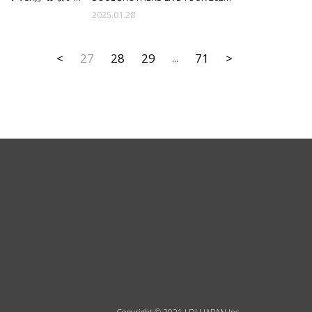
"ECHOES OF DUALITY"」LIVE
2025.01.28
PHOTO BOOK予約受付中!!
<
27
28
29
71
>
...