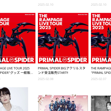
予約受付中!!
1
2025.02.10
2025.02.10
AGE LIVE TOUR 2025
PRIMAL SPIDER BIGアクリルスタ
THE RAMPAGE
 SPIDER"グッズ 一般販売
ンド受注販売START!!
"PRIMAL SP
RAMPAGE OFF
8
2025.02.08
2025.02.07
販売START!!