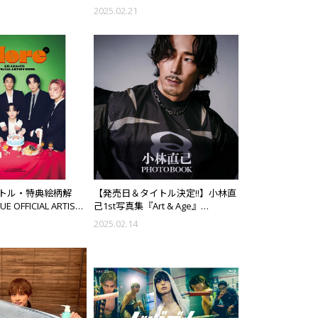
2025.02.21
トル・特典絵柄解
【発売日＆タイトル決定!!】小林直
UE OFFICIAL ARTIST
己1st写真集『Art & Age』
re」予約受付中!!
2025/4/2（水）発売！
2025.02.14