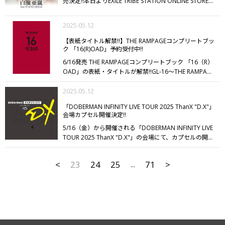
別種類との交換はお断りいたします。
ォトを使用したレトロポップなデザインのBIGフォトTシ
・景品の確率に関
売決定!!
本日よりEXILE TRIBE STATION ONLINE STOREに
しく光を灯す1冊。
■EXILE TRIBE STATION購入特典
ポス
しまして、該当個数お買い求めいただいても必ずご希望
ャツもラインナップ☆
ぜひお好みのデザインのTシャツ
て予約受付スタートしました!!
観光大使を務める母国フ
トカード
※特典デザインは後日解禁いたします。
のものが当たるわけではございません。
を身につけてLIVEを楽しんでください!!
そのほかコーデ
同じものやご希
ィリピンの首都マニラとボホール島で撮り下ろし。
本人
2025.05.12
望ではない景品が出た場合でも交換や返品など出来かね
ィネートのワンポイントにぴったりなメタリックシルバ
とのフィリピン旅行気分を味わえるような「彼女目線」
ますのでご了承ください。
ーのポーチ付きエコバッグやラインストーンをあしらっ
・ブースエリア内および近隣
にこだわり、普段見られない“素顔”を収録。
過去最大露
【表紙タイトル解禁!!】THE RAMPAGEコンプリートブッ
通路での参加券の代理購入、景品の交換・転売行為は禁
たヘアピンセット、撮り下ろしフォトを使用したアクリ
出に挑戦し、ベッドとシャワーシーンでは、この写真集
ク 「16(R)OAD」予約受付中!!
止とさせていただいております。 また立ち止まり行為
ルスタンド・フォトカード、キャラクターフォトカード
のために特別なトレーニングを重ねてきた肉体美を、限
6/16発売 THE RAMPAGEコンプリートブック 「16（R）
につきましても、通行の妨げとなる場合はスタッフが注
ケースキーホルダーなど日常でも楽しめるアイテムにも
界まで披露しています。
【白濱亜嵐 コメント】
この度
OAD」の表紙・タイトルが解禁!!
GL-16～THE RAMPAGE
意にお伺いいたしますので予めご了承ください。
大注目!!
さらに、PSYCHIC FEVERを象徴するロゴネック
・基
2nd写真集を発売する事になりました。内容が濃すぎる
BOOKS～プロジェクトのラストを飾る12冊目は、グル
本、屋外となりますので防暑・防寒対策をし、体調管理
レスがラバーネックレスになって登場!!
ビビッドなカラ
が故、自分でどういう写真集なのか上手く説明が難しい
ープ＆メンバーのすべてがわかるパーフェクトブック。
2025.05.12
にはくれぐれもお気をつけいただきお越しくださいま
ーが目立つこと間違いなし♪
WEESAデザインのネームグ
のですが、海外に一緒に旅行に行った気分になれてあん
この1年の進化が見える撮り下ろしビジュアル、グルー
せ。
ラフィックをステッカー風に散りばめた会場限定デザイ
※内容は予告なく変更する場合がございます。
※上
な顔やそんな顔、こんな所でそんな事まで！といった内
「DOBERMAN INFINITY LIVE TOUR 2025 ThanX "D.X"」
プ結成から11年の想いを語ったインタビューをはじめ、
記の注意事項、あらかじめご了承ください。
ンのラゲッジタグもぜひGETしてください!!
「PSYCHIC
会場カプセル開催決定!!
容です。
普段僕はチームもスタッフも男だらけですが、
グループの強み、16通りの個性や魅力を存分にお届けし
FEVER LIVE TOUR 2025 "EVOLVE" in JAPAN」グッズを
この写真集のコンセプトを作るときに一番僕がお願いし
5/16（金）から開催される「DOBERMAN INFINITY LIVE
ます。
初告白のエピソードや、秘蔵オフショット、プラ
10,000円以上お買い上げの方にはフォトシートをプレゼ
た事は、とにかく女性目線で作って、女性の感性を信じ
TOUR 2025 ThanX "D.X"」の会場にて、カプセルの開催
イベートタイムの密着など、見応え・読み応え十分の内
ント!!
【グッズ発売日】
＜PSYCHIC FEVER OFFICIAL FAN
て女性が喜ぶ形にして欲しいという事でした。
そのおか
が決定いたしました!!
「パス ザ ライトフォン」にぴった
容！
GL-16プロジェクトの締めくくりにふさわしい、永
CLUB先行販売＞
■EXILE TRIBE STATION
げで現場では黄色い声が飛び交い、僕は自己肯定感爆上
りのペンライトストラップ、メンバーイニシャルめじる
久保存版となる一冊を、6月16日THE RAVERS
TOKYO/OSAKA
販売期間：5/23（金）12:00～
がりの撮影でした。次はページを開いた貴方が黄色い声
<
23
24
25
71
>
...
しチャームに加えて、アクリルクリップ、ミニ巾着の4
DAY（THE RAMPAGEファンとの記念日）に発売しま
15:00
※PSYCHIC FEVER OFFICIAL FAN CLUB会員様を対
をあげる番です。是非手に取ってください。
■商品情報
アイテムが登場!!
ぜひライブ会場でお楽しみください!!
す。
■EXILE TRIBE STATION購入特典
オリジナルフォト
象に、電子整理券営業となります。
5/20（火）19:00よ
タイトル：白濱亜嵐 2nd写真集「タイトル未定」
撮影：
カード
※特典は数に限りがございます。無くなり次第終
り発券開始いたします。
※電子整理券番号につきまして
田形千紘
発売日：2025年9月18日（木）
判型：A4版
予
了となりますのでご了承ください。
は、5/22（木）12:00以降にEXILE TRIBE STATION
定ページ：144ページ
発行：小学館
■特別限定版
価格：
ONLINE STOREのマイページにてご確認いただけます。
14,850円（税込）
内容：特別限定版カバー写真集（本文
■EXILE TRIBE STATION ONLINE STORE
販売期間：
は通常版と同内容）、オリジナルボックス、Tシャツ、