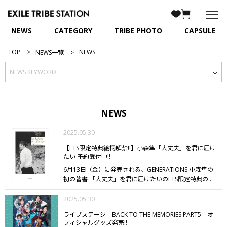
NEWS
CATEGORY
TRIBE PHOTO
CAPSULE
TOP
NEWS
NEWS一覧
NEWS
2025.05.30
【ETS限定特典絵柄解禁!!】小森隼「大丈夫」を君に届け
たい 予約受付中!!
6月13日（金）に発売される、GENERATIONS 小森隼の
初の著書 「大丈夫」を君に届けたいのETS限定特典の絵
柄が解禁!!
GENERATIONS・小森隼、30歳の節目に初の
著書！
2025.05.30
ラジオでの素顔、そのままに――悩むあなたに寄り添
う言葉たち。
小森隼が30歳を迎える2025年、自らの言
ライブステージ「BACK TO THE MEMORIES PART5」オ
葉で今を生きる人々に届けたい想いを１冊に込める。
友
フィシャルグッズ発売!!