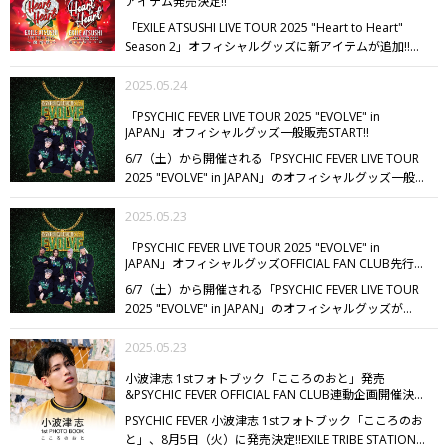
アイテム発売決定!!
ください。
※特典は予告なく変更になる場合がありま
復活祭～、"Heart to Heart" Season 2グッズを10,000
す。
■通常版
定価：3,300円（税込）
封入特典：通常版
「EXILE ATSUSHI LIVE TOUR 2025 "Heart to Heart"
円以上お買い上げの方には「Heart to Heart ビニールバ
トレカ1枚（絵柄1種）
※GENERATIONS OFFICIAL FAN
Season 2」オフィシャルグッズに新アイテムが追加!!
応
ッグ」をプレゼント!!
グッズをGETして、「EXILE
CLUB会員限定の白濱亜嵐に直接会えるスペシャル企画
援してくださるファンの皆さまのために名付け
ATSUSHI LIVE TOUR 2025 "Heart to Heart" Season 2」
への抽選付き書籍をEXILE TRIBE STATION ONLINE
た"ATSUSHI ANGELS"のロゴデザインをあしらったTシ
2025.05.24
をさらに盛り上げましょう!!
STOREにて後日予約開始予定です。
詳細は後日お知らせ
ャツとフェイスタオル、さらにバッグチャームが登
「PSYCHIC FEVER LIVE TOUR 2025 "EVOLVE" in
させていただきます。
場!!
EXILE ATSUSHI LIVE TOUR 2025 "Heart to Heart" ～
JAPAN」オフィシャルグッズ一般販売START!!
復活祭～、"Heart to Heart" Season 2グッズを10,000
6/7（土）から開催される「PSYCHIC FEVER LIVE TOUR
円以上お買い上げの方には「Heart to Heart ビニールバ
2025 "EVOLVE" in JAPAN」のオフィシャルグッズ一般販
ッグ」をプレゼント!!
グッズをGETして、「EXILE
売がSTARTしました!!
会場を“EVOLVE”カラーのグリーン
ATSUSHI LIVE TOUR 2025 "Heart to Heart" Season 2」
に染めるサインライトや”PSYCHIC FEVER”の文字がSNS
2025.05.23
をさらに盛り上げましょう!!
【グッズ発売日】
■EXILE
映えもバッチリなマフラータオルをはじめ、ネックレス
TRIBE STATION TOKYO/OSAKA/ONLINE STORE
発売
「PSYCHIC FEVER LIVE TOUR 2025 "EVOLVE" in
風ツアーロゴが存在感抜群のツアーTシャツはスタイル
日：5/27（火）12:00
■EXILE TRIBE STATION by Tree
JAPAN」オフィシャルグッズOFFICIAL FAN CLUB先行販
アップできるドローコード付きクロップド丈も登場!!
ま
Village YOKOHAMA
発売日：5/27（火）11:00
※混雑時
売START!!
6/7（土）から開催される「PSYCHIC FEVER LIVE TOUR
た、撮り下ろしフォトを使用したレトロポップなデザイ
にはデジタル入場整理券を発行し入場規制をさせていた
2025 "EVOLVE" in JAPAN」のオフィシャルグッズが
ンのBIGフォトTシャツもラインナップ☆
ぜひお好みのデ
だきます。
詳細につきましては、発売前日20:00までに
PSYCHIC FEVER OFFICIAL FAN CLUBを対象に先行販売
ザインのTシャツを身につけてLIVEを楽しんでください!!
よりXにてご案内いたします。
STARTしました!!
2025.05.23
会場を“EVOLVE”カラーのグリーンに染
そのほかコーディネートのワンポイントにぴったりなメ
めるサインライトや”PSYCHIC FEVER”の文字がSNS映え
タリックシルバーのポーチ付きエコバッグやラインスト
小波津志 1stフォトブック「こころのおと」発売
もバッチリなマフラータオルをはじめ、ネックレス風ツ
ーンをあしらったヘアピンセット、撮り下ろしフォトを
&PSYCHIC FEVER OFFICIAL FAN CLUB連動企画開催決
アーロゴが存在感抜群のツアーTシャツはスタイルアッ
使用したアクリルスタンド・フォトカード、キャラクタ
定!!
PSYCHIC FEVER 小波津志 1stフォトブック「こころのお
プできるドローコード付きクロップド丈も登場!!
また、
ーフォトカードケースキーホルダーなど日常でも楽しめ
と」、8月5日（火）に発売決定!!
EXILE TRIBE STATION
撮り下ろしフォトを使用したレトロポップなデザインの
るアイテムにも大注目!!
さらに、PSYCHIC FEVERを象徴