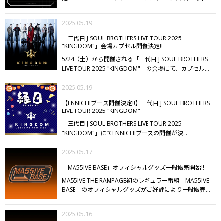
ますので、予めご了承ください。
■EXILE TRIBE
くなり次第終了となりますのでご了承ください。
【ご予
たポーチ、アクリルキーホルダー、ステッカーが登場!!
メント】
1998年生まれの4人。一人一人キャラクターが
STATION ONLINE STORE
販売開始日：6/7（土）
約受付期間】
・宮城・愛知公演：2025/5/23（金）9:00
つい持ち歩きたくなるような可愛いデザインのグッズを
あり、個性が強く、追求しているモノがそれぞれありま
12:00
※OFFICIAL FAN CLUB先行販売にてお品切れした
2025.05.19
～5/27（火）23:59
・東京・福岡・大阪公演：
ぜひGETしてください♪
■発売日
EXILE TRIBE STATION
す。
そんな4人のこだわりが詰まった１冊になっていま
商品も、一般販売いたします。
■EXILE TRIBE STATION
2025/5/23（金）9:00～6/9（月）23:59
※受付期間内で
TOKYO/OSAKA/ONLINE STOREにて5/20（火）12:00発
す…!
撮り下ろし企画では、10年以上の仲でずっと一緒に
「三代目 J SOUL BROTHERS LIVE TOUR 2025
by Tree Village YOKOHAMA
販売開始日：6/7（土）
あっても、定数に達し次第受付終了となる可能性がござ
売!!
※EXILE TRIBE STATION by Tree Village YOKOHAMA
いるメンツなので、撮りたいイメージもフィーリングで
"KINGDOM"」会場カプセル開催決定!!
10:00
※メンバープロデュースグッズのお取り扱いはご
いますので、予めご了承ください。
【予約受付サイト】
でのお取り扱いはございません。
わかりますし、堅苦しくないのでリラックスしながら音
5/24（土）から開催される「三代目 J SOUL BROTHERS
ざいません。
※混雑時にはデジタル入場整理券を発行し
EXILE TRIBE STATION ONLINE STORE
※EXILE TRIBE
楽をかけてノリノリで撮影できました。どうぞお楽しみ
LIVE TOUR 2025 "KINGDOM"」の会場にて、カプセルが
入場規制をさせていただきます。
詳細につきましては、
STATION ONLINE STOREにてログインもしくは新規会員
に！
■EXILE TRIBE STATION購入特典
オリジナルフォト
開催決定いたしました!!
メンバービジュアルのクリアチ
発売前日20:00までに
よりXにてご案内いたします。
登録後、「マイページ」画面の「FCログイン」ボタンよ
カード（A6サイズ）
※特典は数に限りがございます。無
ャーム・缶バッジや、メンバーイラストを使用したミニ
2025.05.19
り「PSYCHIC FEVER OFFICIAL FAN CLUB」をご選択い
くなり次第終了となりますのでご了承ください。
※THE
メモ、キャラクターを使用したフラッグアクセサリーな
ただき、FC会員ログイン認証を行ってください。
正常に
RAMPAGE OFFICIAL FAN CLUB限定 抽選付き予約特典と
【ENNICHIブース開催決定!!】三代目 J SOUL BROTHERS
どの7アイテムに加えて、ビジュアルを使用したクッシ
ログイン認証が完了しましたら、FC会員限定商品をご購
LIVE TOUR 2025 "KINGDOM"
は別の特典になります。
ョンがレアアイテムとして登場!!
ぜひライブ会場でお楽
入いただけます。
※マイページに「連携済み」と表示さ
「三代目 J SOUL BROTHERS LIVE TOUR 2025
しみください!!
れている場合、FC会員ログイン認証は不要です。
【対象
"KINGDOM"」にてENNICHIブースの開催が決
公演】
『PSYCHIC FEVER LIVE TOUR 2025 "EVOLVE" in
定!!
ENNICHIでは3つのゲームコーナーと2つのランダム
JAPAN』
6/7（土）[宮城] SENDAI GIGS
6/12（木）[愛知]
くじを展開☆
2025.05.17
LIVEの前に楽しんでから、KINGDOMで最
Zepp Nagoya
6/19（木）[東京] Zepp
高に盛り上がりましょう!!
【コンテンツ】
★ドロップボ
DiverCity（TOKYO）
6/27（金）[福岡] Zepp
「MA55IVE BASE」オフィシャルグッズ一般販売開始!!
ール 1回500円 ※1
★ハンマー 1回500円 ※1
★ク
Fukuoka
6/29（日）[大阪] Zepp Osaka Bayside
【ご招
ジ 1回500円 ※2
★ストラップくじ 1回500円
MA55IVE THE RAMPAGE初のレギュラー番組「MA55IVE
待内容】
『PSYCHIC FEVER LIVE TOUR 2025 "EVOLVE" in
※3
★ポーチくじ 1回1000円 ※3
※景品は無くなり次
BASE」のオフィシャルグッズがご好評により一般販売
JAPAN』終演後の「2ショットチェキ撮影会」にご招待
第終了となります。
※1：2等、参加賞はランダム、1等
開始しました!!
MA55IVE BASEロゴを使用したトートバッ
（各公演最大5名様）
※当選内容を予告なく変更する場
は選択が可能となります。
※2：特賞、2等、3等はラン
グ、ラバーキーホルダー、タンブラー、ロゴ&ネームデ
合がございます。
※状況に応じて予告なく本企画が中止
2025.05.16
ダム、1等は選択が可能となります。
※3：ランダムとな
ザインステッカー9枚セットと普段使いにぴったりな4ア
となる場合がございます。予めご了承ください。
【当選