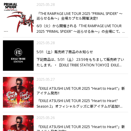
リルチャームがラインナップに加わり、さらにレアアイ
2025.05.28
写真集なのか上手く説明が難しいのですが、海外に一緒
テムとして“ビジュアルクッション”が当たるチャンス
に旅行に行った気分になれてあんな顔やそんな顔、こん
「THE RAMPAGE LIVE TOUR 2025 "PRIMAL SPIDER" ～
も⁉︎
ライブの記念に、ぜひ会場にてお楽しみください。
な所でそんな事まで！といった内容です。
普段僕はチー
巡らせる糸～」会場カプセル開催決定!!
ムもスタッフも男だらけですが、この写真集のコンセプ
6/3（火）から開催される「THE RAMPAGE LIVE TOUR
トを作るときに一番僕がお願いした事は、とにかく女性
2025 "PRIMAL SPIDER" ～巡らせる糸～」の会場にて、
目線で作って、女性の感性を信じて女性が喜ぶ形にして
カプセルが開催決定いたしました!!
メンバービジュアル
欲しいという事でした。
そのおかげで現場では黄色い声
の缶バッジや、メンバーイラストを使用したコードホル
2025.05.28
が飛び交い、僕は自己肯定感爆上がりの撮影でした。次
ダー、メンバーネーム入りのカラビナ、ロゴステッカー
はページを開いた貴方が黄色い声をあげる番です。是非
5/31（土）販売終了商品のお知らせ
の4アイテムに加えて、ビジュアルを使用したクッショ
手に取ってください。
■商品情報
タイトル：白濱亜嵐
ンがレアアイテムとして登場!!
ぜひライブ会場でお楽し
下記商品は、5/31（土） 23:59をもちまして販売終了い
2nd写真集「タイトル未定」
撮影：田形千紘
発売日：
みください!!
たします。
・【EXILE TRIBE STATION TOKYO】EXILE
2025年9月18日（木）
判型：A4版
予定ページ：144ペー
TRIBE CUSTOM KEYHOLDER SPRING DESIGN
お買い逃が
ジ
発行：小学館
■特別限定版
価格：14,850円（税込）
内
しないようチェックしてください!!
容：特別限定版カバー写真集（本文は通常版と同内
2025.05.27
容）、オリジナルボックス、Tシャツ、トレカ21枚（通
常版トレカ特典1枚＋特別限定版20枚）、ステッカー、
「EXILE ATSUSHI LIVE TOUR 2025 "Heart to Heart"」新
アイテム発売!!
メイキング動画QRコードつきポストカード
EXILE TRIBE
STATION購入特典：後日発表いたします。
※特別限定版
「EXILE ATSUSHI LIVE TOUR 2025 "Heart to Heart"
の内容は、予告なく変更になる場合があります。
■EXILE
Season 2」オフィシャルグッズに新アイテムが追加!!
応
TRIBE STATION限定カバー版
定価：3,300円（税込）
購
援してくださるファンの皆様のために名付け
入特典：通常版トレカ1枚（絵柄1種）+EXILE TRIBE
た"ATSUSHI ANGELS"のロゴデザインをあしらったTシ
2025.05.26
STATION限定トレカ2枚（絵柄2種）
※特典は数に限り
ャツとフェイスタオル、さらにバッグチャームが登
「EXILE ATSUSHI LIVE TOUR 2025 "Heart to Heart"」新
がございます。無くなり次第終了となりますのでご了承
場!!
EXILE ATSUSHI LIVE TOUR 2025 "Heart to Heart" ～