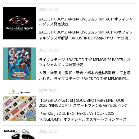
ONLINE STOREにて、予約受付スタート!!
今回の撮影は、
BIGフォトTシャツもラインナップ☆
ぜひお好みのデザイ
するロゴネックレスがラバーネックレスになって登場!!
PSYCHIC FEVERがデビュー直後に活動拠点としていたタ
2025.05.22
ンのTシャツを身につけてLIVEを楽しんでください!!
その
ビビッドなカラーが目立つこと間違いなし♪
WEESAデザ
イで実施。グループや本人にとっても縁ある地・タイ
ほかコーディネートのワンポイントにぴったりなメタリ
インのネームグラフィックをステッカー風に散りばめた
BALLISTIK BOYZ ARENA LIVE 2025 "IMPACT"オフィシャ
は、沖縄出身である小波津志にとって、「どこか故郷の
ックシルバーのポーチ付きエコバッグやラインストーン
会場限定デザインのラゲッジタグもぜひGETしてくださ
ルグッズ発売決定!!
ように安心する場所」であるとのことで、彼の素顔を捉
をあしらったヘアピンセット、撮り下ろしフォトを使用
い!!
「PSYCHIC FEVER LIVE TOUR 2025 "EVOLVE" in
BALLISTIK BOYZ ARENA LIVE 2025 "IMPACT"のオフィシ
えるべく制作チーム揃ってタイへ。
初のフォトブックと
したアクリルスタンド・フォトカード、キャラクターフ
JAPAN」グッズを10,000円以上お買い上げの方にはフォ
ャルグッズが解禁!!
BALLISTIK BOYZ初のアリーナ公演開
いうことで、彼のこれまでを直筆年表をもとに振り返っ
ォトカードケースキーホルダーなど日常でも楽しめるア
トシートをプレゼント!!
催にあわせて、メンバーの個性溢れるプロデュースグッ
てもらったり、PSYCHIC FEVERになってから、そして今
イテムにも大注目!!
さらに、PSYCHIC FEVERを象徴する
ズがついに初登場!!
2025.05.22
メンバーそれぞれが一生懸命考えた
現在の想いまで徹底取材。心底に秘めたファイターな一
ロゴネックレスがラバーネックレスになって登場!!
ビビ
グッズをぜひお見逃しなく!!
LIVEマストアイテムではフ
面やホッとする天然な発言まで、一言一句取りこぼすこ
ッドなカラーが目立つこと間違いなし♪
WEESAデザイン
ライブステージ「BACK TO THE MEMORIES PART5」オ
ラッグ・マフラータオルに加え、撮り下ろしフォトを使
となく収録予定。
ページをめくるたびコロコロと変わる
のネームグラフィックをステッカー風に散りばめた会場
フィシャルグッズ発売決定!!
用したTシャツ、グループカラーのオレンジを基調とし
小波津さんの表情から、いろんな「おと」が聴こえてき
限定デザインのラゲッジタグもぜひGETしてください!!
大阪・神奈川・愛知・新潟・熊本の全国5都市にて上演
たオリジナルロゴデザインのクロップドTシャツがライ
そうな100枚以上の撮り下ろしカットはもちろん、彼の
「PSYCHIC FEVER LIVE TOUR 2025 "EVOLVE" in
される、ライブステージ「BACK TO THE MEMORIES
ンナップ!!
また、お好みの使い方ができる2Wayナップサ
愛される理由が詰まったページ、本誌と合わせて楽しめ
JAPAN」グッズを10,000円以上お買い上げの方にはフォ
PART5」のオフィシャルグッズが解禁!!
BACK TO THE
ックやLIVEロゴのメタルキーホルダーに加え、BBZOO
る特典がついていたりと、音楽を愛する小波津さんなら
トシートをプレゼント!!
【グッズ発売日】
＜PSYCHIC
MEMORIESでおなじみのタンバリン・リングライト・マ
2025.05.21
キャラクターアイテムではメンバーネーム&オリジナル
では、これまでにない（!?）遊び心たっぷりのフォトブ
FEVER OFFICIAL FAN CLUB先行販売＞
■EXILE TRIBE
フラータオルは、今回はロゴに合わせた爽やかなターコ
ロゴも入った16枚入りステッカーセットにラバーフラッ
ックとなっています。
【小波津志 コメント】
初のフォト
STATION TOKYO/OSAKA
販売期間：5/23（金）12:00～
【CASEPLAY×三代目 J SOUL BROTHERS LIVE TOUR
イズカラーで登場!!
タンバリンストラップやデニム生地
グストラップ、BALI-BALIお煎餅入り巾着と日常使いに
ブック、ようやくみなさんに発表できました。嬉しいで
15:00
■EXILE TRIBE STATION ONLINE STORE
販売期間：
2025 "KINGDOM"】スマートフォン& AirPods Proケー
のキーホルダーに加えて、メインビジュアル＆デニム衣
もぴったりなアイテムを取り揃えました♪
撮り下ろしビ
す！
話をいただいたときは、「え！もう！？」というの
5/23（金）12:00～23:59
＜一般販売＞
■EXILE TRIBE
ス販売決定!!
「三代目 J SOUL BROTHERS LIVE TOUR 2025
装のビジュアルアイテムにも注目!!
【発売日】
ジュアルのアクリルスタンドとフォトカードも必見で
が率直な感想でしたが、いつか必ず！と、叶えたいこと
STATION TOKYO/OSAKA
販売開始日：5/23（金）15:00
"KINGDOM"」オフィシャルのスマートフォンケース、
5/30（金）12:00発売!!
■オンラインサイト
■販売店舗
・
す!!
公演場所・日付がプリントされた会場限定の御楽印
リストに入れていた夢の１つだったので、しっかり準備
～
※5/23（金）12:00～15:00FC先行販売後に一般販売
AirPods ProケースがCASEPLAYにて販売決定!!
スマート
EXILE TRIBE STATION TOKYO/OSAKA
・エンタメショッ
も記念にぜひGETしてください!!
「BALLISTIK BOYZ
をして撮影に挑みました。
第二の故郷とも言えるタイで
を開始いたします。15:00以降の入店は、紙整理券での
フォンケースはツアーロゴやビジュアル、キャラクター
2025.05.21
プ ～ツリービレッジ～
※6/21（土）より販売開始予
ARENA LIVE 2025 "IMPACT"」グッズを12,000円以上お
の撮影ということもあって、「自分らしいなぁ〜！」と
ご案内となります。
※EXILE TRIBE STATION
デザインなど豊富な全16デザイン、
定／EXILE TRIBE STATION by Tree Village YOKOHAMA
買い上げの方には「ビニールバッグ」をプレゼント!!
思う写真はもちろん、僕自身も新鮮！と感じるほど、フ