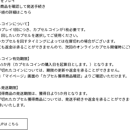
ルをプレイ
ル商品を確認して発送手続き
手順の詳細はこちら
ルコインについて】
のプレイ1回につき、カプセルコインが1枚必要です。
、回したいカプセルを選択してご使用ください。
ンカプセルを回すタイミングによっては在庫切れの場合がございます。
にも返金は承ることができませんので、次回のオンラインカプセル開催時にご
ルコイン有効期限】
ら5か月（カプセルコインの購入日を起算日とします。）となります。
が切れたコインについては、期限の更新や返金を承ることができません。
は「マイページ」画面の「カプセル獲得商品確認」よりご確認いただけます。
ル発送期限】
獲得商品の発送期限は、獲得日より5か月となります。
が切れたカプセル獲得商品については、発送手続きや返金を承ることができま
願いいたします。
E UPは こちら