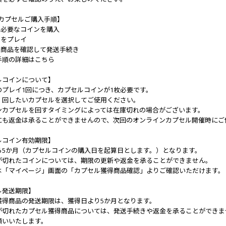
NEカプセルご購入手順】
に必要なコインを購入
ルをプレイ
ル商品を確認して発送手続き
手順の詳細はこちら
ルコインについて】
のプレイ1回につき、カプセルコインが1枚必要です。
、回したいカプセルを選択してご使用ください。
ンカプセルを回すタイミングによっては在庫切れの場合がございます。
にも返金は承ることができませんので、次回のオンラインカプセル開催時にご
ルコイン有効期限】
ら5か月（カプセルコインの購入日を起算日とします。）となります。
が切れたコインについては、期限の更新や返金を承ることができません。
は「マイページ」画面の「カプセル獲得商品確認」よりご確認いただけます。
ル発送期限】
獲得商品の発送期限は、獲得日より5か月となります。
が切れたカプセル獲得商品については、発送手続きや返金を承ることができま
願いいたします。