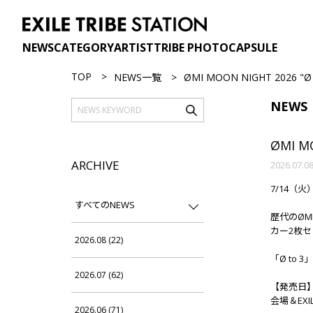
NEWS
CATEGORY
ARTIST
TRIBE PHOTO
CAPSULE
TOP
NEWS一覧
ØMI MOON NIGHT 2026 "Ø
NEWS
ØMI M
ARCHIVE
2026.07.0
7/14（火）
すべてのNEWS
歴代のØ
カー2枚セ
2026.08 (22)
「Ø to
2026.07 (62)
【発売日
会場＆EXIL
2026.06 (71)