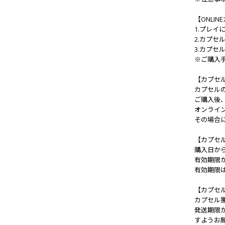
【ONLI
1.プレイ
2.カプセ
3.カプセ
※ご購入
【カプセ
カプセル
ご購入後
オンライ
その場合
【カプセ
購入日か
有効期限
有効期限
【カプセ
カプセル
発送期限
すようお