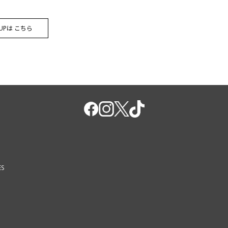
E UPは こちら
ES