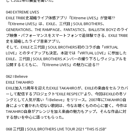
して2022年の展望を聞いた。
040 EXTREME LIVES
EXILE TRIBE史凝縮ライブ体感アプリ『EXtreme LIVES』が登場??
『EXtreme LIVES』は、EXILE、三代目 J SOUL BROTHERS、
GENERATIONS、THE RAMPAGE、FANTASTICS、BALLISTIK BOYZ のライ
ブ映像・パフォーマンスをスマートフォンで追体験できる、EXILE TRIBE
史を凝縮したライブ音楽アプリ。
そして、EXILEと三代目 J SOUL BROTHERS初のコラボ曲「VIRTUAL
LOVE」とのタイアップも決定。本誌では「VIRTUAL LOVE」に参加した
EXILE、三代目 J SOUL BROTHERSメンバーの撮り下ろしヴィジュアルを
公開するとともに、『EXtreme LIVES』の魅力に迫る??
062 I Believe
EXILE TAKAHIRO
EXILE加入15周年を迎えたEXILE TAKAHIROが、EXILEの楽曲をセルフカバ
ーして配信するプロジェクト“EXILE RESPECT”より、今回はEXILEの冬ソ
ングとして人気が高い「I Believe」をリリース。2007年にTAKAHIRO自
身によって書かれた切ない歌詞は、今なお聴くものの心に響く。今作は
TAKAHIRO自身がアレンジを加え楽曲の魅力もアップ。そんな作品に対
する想いを中心に語ってもらった。
068 三代目 J SOUL BROTHERS LIVE TOUR 2021 “THIS IS JSB”