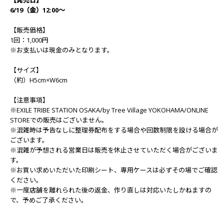
【発売日】
6/19（金）12:00～
【販売価格】
1回：1,000円
※お支払いは現金のみとなります。
【サイズ】
（約）H5cm×W6cm
【注意事項】
※EXILE TRIBE STATION OSAKA/by Tree Village YOKOHAMA/ONLINE
STOREでの販売はございません。
※混雑時は予告なしに整理券配布をする場合や回数制限を設ける場合が
ございます。
※混雑が予想される営業日は販売を休止させていただく場合がございま
す。
※お買い求めいただいた印刷シート、専用ケースは必ずその場でご確認
ください。
※一度店舗を離れられた後の返金、作り直しは対応いたしかねますの
で、予めご了承ください。