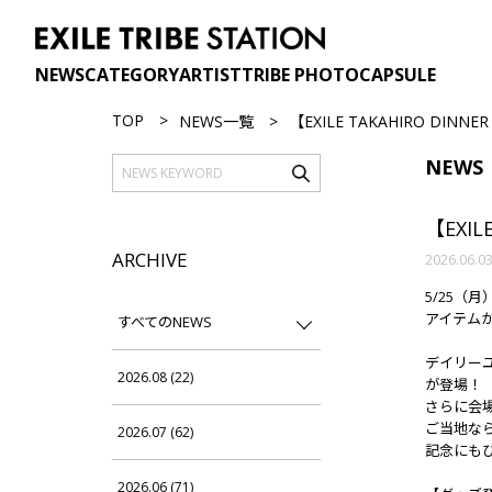
NEWS
CATEGORY
ARTIST
TRIBE PHOTO
CAPSULE
TOP
NEWS一覧
【EXILE TAKAHIRO DINNE
NEWS
【EXIL
ARCHIVE
2026.06.0
5/25
アイテムが
すべてのNEWS
デイリー
2026.08 (22)
が登場！
さらに会
ご当地な
2026.07 (62)
記念にも
2026.06 (71)