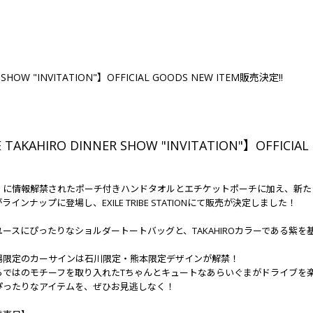
R SHOW "INVITATION"】OFFICIAL GOODS NEW ITEM販売決定!!
E TAKAHIRO DINNER SHOW "INVITATION"】OFFICI
3
（月）に情報解禁されたポーチ付きハンドタオルとエチケットポーチに加え、新
ラインナップに登場し、EXILE TRIBE STATIONにて販売が決定しました！
ユースにぴったりなショルダートートバッグと、TAKAHIROカラーである紫
場限定のカーサインは石川限定・熊本限定デザインが解禁！
らではのモチーフを取り入れたTちゃんとキュートなあらいぐまがドライブを
ぴったりなアイテムを、ぜひお見逃しなく！