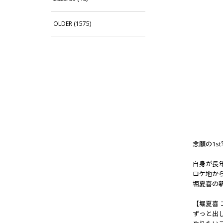
OLDER (1575)
念願の1s
自身が長年
ロケ地か
堀夏喜の
【堀夏喜 
ずっと出