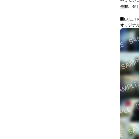
やりたい
是非、楽
■EXILE 
オリジナ