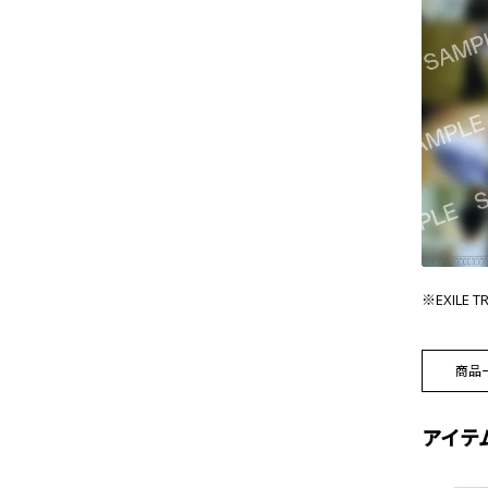
※EXILE 
商品
アイテ