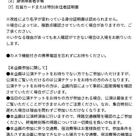
［e］身体障害者手帳
［f］在留カードまたは特別永住者証明書
※改姓により名字が変わっている身分証明書は認められません。
※場合によっては、複数点確認させていただく場合がありますので、ご
了承ください。
※いかなる理由があっても本人確認ができない場合は入場をお断りいた
します。
●カメラ機能付きの携帯電話を忘れずにお持ちください。
【本企画参加に関して】
●本企画は公演チケットをお持ちでない方でもご参加いただけますが、
公演をご覧いただけるのは公演チケットをお持ちの方のみとなります。
公演チケットをお持ちの方は、企画内容によって事前に座席情報を確認
させていただく場合がございます。
●当日の公演チケットをお持ちの方が参加される場合、公演は最後まで
ご覧いただくことができませんのでご注意ください。なお、集合時刻に
遅れた場合は理由を問わずご参加いただけなくなります。
●本企画は公演終演後に行いますので、帰路交通機関を確認の上ご参加
ください。終電時刻等の帰路については一切責任を負いかねます。
●本企画の参加に伴う交通費、宿泊費等はお客様負担です。参加条件を
満たさず本企画に参加できなかった場合でも交通費、宿泊費等の補償は