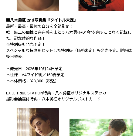
■八木勇征 2nd写真集『タイトル未定』
最新・最高・最強の自分を全部見せ！
唯一無二の個性と存在感をまとう八木勇征の“今”を余すことなく記録し
た、記念碑的な作品！
※特別版も発売予定！
スペシャルな特典をセットした特別版（価格未定）も発売予定。詳細は
後日発表。
＊発売日：2026年10月24日予定
＊仕様：A4ワイド判／160頁予定
＊本体価格：￥3,300（税込）
EXILE TRIBE STATION特典：八木勇征オリジナルステッカー
撮影会抽選付特典：八木勇征オリジナルポストカード