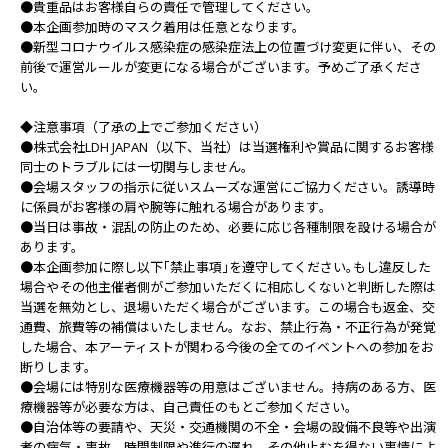
●貴重品はお客様自らの責任で管理してください｡
●本企画参加時のマスク着用は任意となります。
●新型コロナウイルス感染症の感染症法上の位置づけ変更に伴い、その
前後で運営ルールが変更になる場合がございます。予めご了承くださ
い。
◆注意事項（了承の上でご参加ください）
●株式会社LDH JAPAN（以下、当社）は当選権利や賞品に関するお客様
同士のトラブルには一切関与しません。
●会場スタッフの指示に従いスムーズな運営にご協力ください。誘導時
に係員がお客様の肩や腕等に触れる場合があります｡
●当日は事故・混乱の防止のため、必要に応じ各種制限を設ける場合が
あります。
●本企画参加に際し以下｢禁止事項｣を遵守してください｡もし違反した
場合やその他主催者側がご参加いただくに相応しくないと判断した際は
当選を無効とし、退場いただく場合がございます。この場合も返金、交
通費、旅費等の補償はいたしません。なお、禁止行為・不正行為が発覚
した場合、本アーティストが関わる今後の全てのイベントへの参加をお
断りします。
●会場には特別な医療機器等の用意はございません。持病のある方、医
療機器等が必要な方は、自己責任のもとご参加ください。
●自治体等の要請や、天災・交通機関の不全・会場の設備不良等や出演
者の病気・事故、時間制限や進行の遅れ、その他止むを得ない事情によ