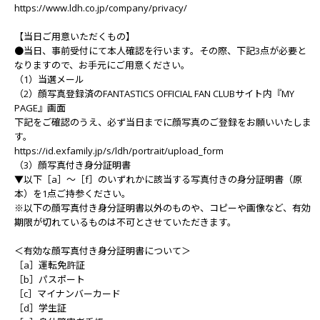
https://www.ldh.co.jp/company/privacy/
【当日ご用意いただくもの】
●当日、事前受付にて本人確認を行います。その際、下記3点が必要と
なりますので、お手元にご用意ください。
（1）当選メール
（2）顔写真登録済のFANTASTICS OFFICIAL FAN CLUBサイト内『MY
PAGE』画面
下記をご確認のうえ、必ず当日までに顔写真のご登録をお願いいたしま
す。
https://id.exfamily.jp/s/ldh/portrait/upload_form
（3）顔写真付き身分証明書
▼以下［a］～［f］のいずれかに該当する写真付きの身分証明書（原
本）を1点ご持参ください。
※以下の顔写真付き身分証明書以外のものや、コピーや画像など、有効
期限が切れているものは不可とさせていただきます。
＜有効な顔写真付き身分証明書について＞
［a］運転免許証
［b］パスポート
［c］マイナンバーカード
［d］学生証