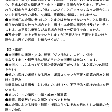
り、急遽本企画を早期終了・中止・延期する場合があります。万が一こ
れらの理由から本企画にご参加いただくことができなくなった場合にお
いても商品代金の返金、交通費、旅費等の補償はいたしません。
●当選者が本企画に参加したことまたは参加できなかったことに関連し
何らかの損害を被った場合でも、当社・本企画の関係会社及びアーティ
ストは、故意又は重過失がある場合を除き一切責任を負いません。
●万全を期した上で運営をいたしますが､不審人物や不審物を見かけた
場合はお近くの係員にお知らせください。
【禁止事項】
●当選権利の譲渡・交換、転売（ダフ行為）、コピー、偽造
※なりすましや転売行為が認められた当選権利は無効とします。
●当選メールによって知り得た情報の第三者へ共有（本文等のSNS投稿
を含む）
●他のお客様の迷惑となる行為、運営スタッフが不正と同等の行為と判
断する行為
※発見時には該当者に対し参加のお断りや、不正行為と同様の対応を行
います。
●メンバーへの誹謗・中傷・威嚇・罵声等
●飲酒、酒気帯びでの入場及びイベント参加
●本企画における録音・録画・撮影ならびにそれを目的とした機器の会
場への持込