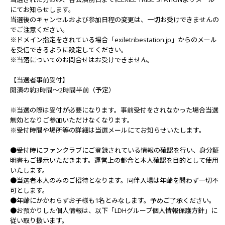
にてお知らせします。
当選後のキャンセルおよび参加日程の変更は、一切お受けできませんの
でご注意ください。
※ドメイン指定をされている場合「exiletribestation.jp」からのメール
を受信できるように設定してください。
※当落についてのお問合せはお受けできません。
【当選者事前受付】
開演の約3時間～2時間半前（予定）
※当選の際は受付が必要になります。事前受付をされなかった場合当選
無効となりご参加いただけなくなります。
※受付時間や場所等の詳細は当選メールにてお知らせいたします。
●受付時にファンクラブにご登録されている情報の確認を行い、身分証
明書もご提示いただきます。運営上の都合と本人確認を目的として使用
いたします。
●当選者本人のみのご招待となります。同伴入場は年齢を問わず一切不
可とします。
●年齢にかかわらずお子様も1名とみなします。予めご了承ください。
●お預かりした個人情報は、以下「LDHグループ個人情報保護方針」に
従い取り扱います。