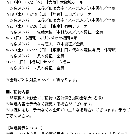
7/1（水）・7/2（木）【大阪】大阪城ホール
└対象メンバー：世界／佐藤大樹／木村慧人／八木勇征／全員
7/18（土）・7/19（日）【静岡】エコパアリーナ
└対象メンバー：世界／佐藤大樹／木村慧人／八木勇征／全員
7/25（土）・7/26（日）【東京】有明アリーナ
└対象メンバー：佐藤大樹／木村慧人／八木勇征／全員
9/6（日）【福岡】マリンメッセ福岡 A館
└対象メンバー：木村慧人／八木勇征／全員
9/26（土）・9/27（日）【東京】国立代々木競技場 第一体育館
└対象メンバー：八木勇征／全員
10/11（日）【福井】サンドーム福井
└対象メンバー：八木勇征／全員
※会場ごとに対象メンバーが異なります。
■ご招待内容
・終演後の撮影会にご招待（各公演各撮影会最大3名様）
※当選内容を予告なく変更する場合がございます。
※状況に応じて予告なく本企画が中止となる場合がございます。予めご
了承ください。
【当選発表について】
当選された方のみ、各公演前日までにEXILE TRIBE STATIONよりメール