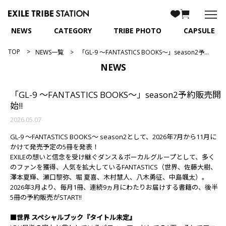
NEWS
CATEGORY
TRIBE PHOTO
CAPSULE
TOP
NEWS一覧
「GL-9 ～FANTASTICS BOOKS～」season2予約販売開始!!
NEWS
「GL-9 ～FANTASTICS BOOKS～」season2予約販売開
始!!
2026.05.07
GL-9 ～FANTASTICS BOOKS～ season2として、2026年7月から11月に
かけて発売予定の5冊を発表！
EXILEの想いと信念を受け継ぐダンス＆ボーカルグループとして、多く
のファンを獲得、人気を拡大しているFANTASTICS（世界、佐藤大樹、
澤本夏輝、瀬口黎弥、堀 夏喜、木村慧人、八木勇征、中島颯太）。
2026年3月より、毎月1冊、連続9ヵ月にわたりお届けする書籍の、後半
5冊の予約販売がSTART!!
■世界 スペシャルブック『タイトル未定』