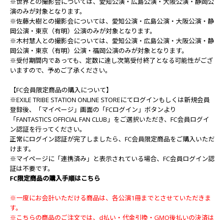
※世界との撮影会については、愛知公演・広島公演・大阪公演・静岡公
演のみが対象となります。
※佐藤大樹との撮影会については、愛知公演・広島公演・大阪公演・静
岡公演・東京（有明）公演のみが対象となります。
※木村慧人との撮影会については、愛知公演・広島公演・大阪公演・静
岡公演・東京（有明）公演・福岡公演のみが対象となります。
※受付期間内であっても、定数に達し次第受付終了となる可能性がござ
いますので、予めご了承ください。
【FC会員限定商品の購入について】
※EXILE TRIBE STATION ONLINE STOREにてログインもしくは新規会員
登録後、「マイページ」画面の「FCログイン」ボタンより
「FANTASTICS OFFICIAL FAN CLUB」をご選択いただき、FC会員ログイ
ン認証を行ってください。
正常にログイン認証が完了しましたら、FC会員限定商品をご購入いただ
けます。
※マイページに「連携済み」と表示されている場合、FC会員ログイン認
証は不要です。
FC限定商品の購入手順はこちら
※一度にお会計いただける商品は、各公演1冊までとさせていただきま
す。
※こちらの商品のご注文では、d払い・代金引換・GMO後払いの決済は