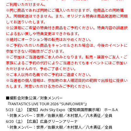
ご利用いただけません。
※同じ商品であれば同時にご購入いただけますが、他商品との同時購
入、同梱発送はできません。また、オリジナル特典は商品発送時に同梱
してお送りいたします。
※公演毎にご希望の特典付き商品をご予約ください。特典内容の誤選択
による払い戻しや特典変更はできかねます。
※絶対にオークション等の転売はおやめください。
※ご予約いただいた商品をキャンセルされた場合は、今後のイベントに
参加できない可能性がございます。
※ご参加はご当選者様ご本人のみとなります。転売・譲渡やご友人・ご
家族によるご予約の代行によりご当選されても本イベントにはご参加い
ただけませんので、予めご了承ください。
※ご本人以外の名義でのご予約はご遠慮ください。
※当選者の個人情報は、参加時の本人確認目的の範囲で出版社に提供い
たします、同意いただける方のみご予約ください。
■撮影会対象公演／対象メンバー
『FANTASTICS LIVE TOUR 2026 "SUNFLOWER"』
5/23（土）【愛知】Aichi Sky Expo（愛知県国際展示場） ホールA
└対象メンバー：世界／佐藤大樹／木村慧人／八木勇征／全員
6/20（土）【広島】広島グリーンアリーナ
└対象メンバー：世界／佐藤大樹／木村慧人／八木勇征／全員