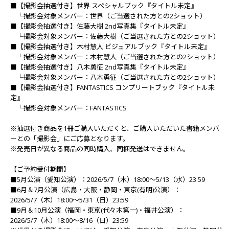
■【撮影会抽選付き】世界 スペシャルブック『タイトル未定』
└撮影会対象メンバー：世界（ご当選された方との2ショット）
■【撮影会抽選付き】佐藤大樹 2nd写真集『タイトル未定』
└撮影会対象メンバー：佐藤大樹（ご当選された方との2ショット）
■【撮影会抽選付き】木村慧人 ビジュアルブック『タイトル未定』
└撮影会対象メンバー：木村慧人（ご当選された方との2ショット）
■【撮影会抽選付き】八木勇征 2nd写真集『タイトル未定』
└撮影会対象メンバー：八木勇征（ご当選された方との2ショット）
■【撮影会抽選付き】FANTASTICS コンプリートブック『タイトル未
定』
└撮影会対象メンバー：FANTASTICS
※抽選付き商品を1冊ご購入いただくと、ご購入いただいた書籍メンバ
ーとの「撮影会」にご応募となります。
※発売日が異なる商品の同時購入、同梱発送はできません。
【ご予約受付期間】
■5月公演（愛知公演）：2026/5/7（木）18:00～5/13（水）23:59
■6月＆7月公演（広島・大阪・静岡・東京(有明)公演）：
2026/5/7（木）18:00～5/31（日）23:59
■9月＆10月公演（福岡・東京(代々木第一)・福井公演）：
2026/5/7（木）18:00～8/16（日）23:59