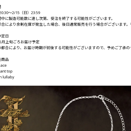
間
0:30～2/15（日）23:59
間中に製造可能数に達し次第、受注を終了する可能性がございます。
都合により余剰在庫が発生した場合、後日通常販売を行う場合がございます。
予定日
～5月上旬ごろお届け予定
の都合により、お届け時期が前後する可能性がございますので、予めご了承の
能商品
lace
nt top
 lullaby