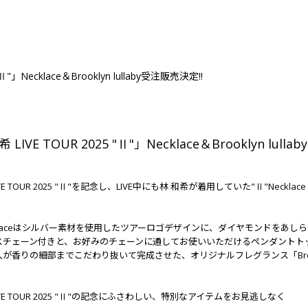
Ⅱ"」Necklace＆Brooklyn lullaby受注販売決定!!
 LIVE TOUR 2025 "Ⅱ"」Necklace＆Brooklyn lull
5
IVE TOUR 2025 "Ⅱ"を記念し、LIVE中にも林 和希が着用していた"Ⅱ"Neckla
cklaceはシルバー素材を使用したツアーロゴデザインに、ダイヤモンドをあし
スチェーン付きと、お好みのチェーンに通してお使いいただけるペンダントト
が香りの細部までこだわり抜いて完成させた、オリジナルフレグランス「Brookl
IVE TOUR 2025 "Ⅱ"の記念にふさわしい、特別なアイテムをお見逃しなく