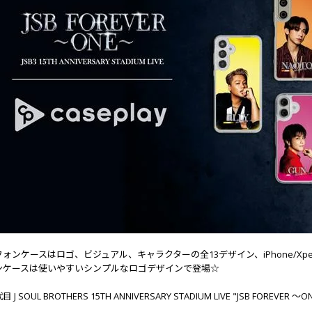
ンケースはロゴ、ビジュアル、キャラクターの全13デザイン、iPhone/Xperia/P
ンケースは使いやすいシンプルなロゴデザインで登場☆
J SOUL BROTHERS 15TH ANNIVERSARY STADIUM LIVE "JSB FO