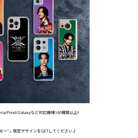
ixel/Galaxyなど対応機種140種類以上!!
REVER ～ONE～"」限定デザインをGETしてください♪