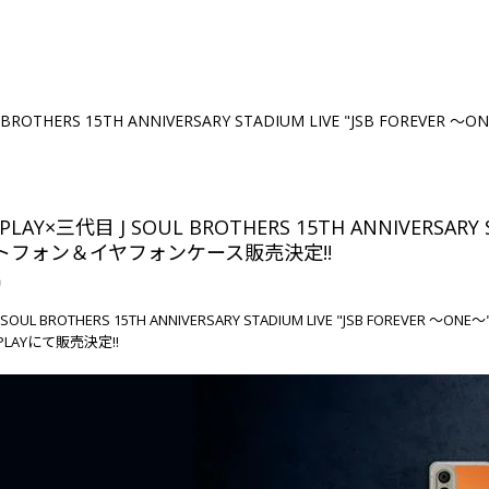
L BROTHERS 15TH ANNIVERSARY STADIUM LIVE "JSB FO
PLAY×三代目 J SOUL BROTHERS 15TH ANNIVERSARY 
トフォン＆イヤフォンケース販売決定!!
9
 SOUL BROTHERS 15TH ANNIVERSARY STADIUM LIVE "JSB F
PLAYにて販売決定!!