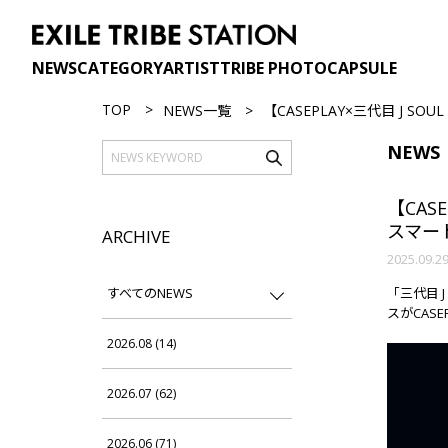
NEWS
CATEGORY
ARTIST
TRIBE PHOTO
CAPSULE
TOP
NEWS一覧
【CASEPLAY×三代目 J SOU
NEWS
【CASE
スマー
ARCHIVE
2025.09.2
すべてのNEWS
「三代目 J
スがCASE
2026.08 (14)
2026.07 (62)
2026.06 (71)