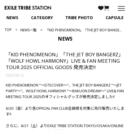
NEWS
CATEGORY
TRIBE PHOTO
CAPSULE
TOP
NEWS一覧
「KID PHENOMENON」「THE JET BOY BANGERZ」「WOLF HOWL HARMONY」LIVE & FAN MEETING TOUR 2025 OFFICIAL GOODS 発売決定!!
NEWS
「KID PHENOMENON」「THE JET BOY BANGERZ」
「WOLF HOWL HARMONY」LIVE & FAN MEETING
TOUR 2025 OFFICIAL GOODS 発売決定!!
2025.06.12
KID PHENOMENON “～D7SCOVER～”、THE JET BOY BANGERZ “～JET
PARTY～”、WOLF HOWL HARMONY “～BAKUON DREAM～” LIVE& FAN
MEETING TOUR 2025のオフィシャルグッズが発売決定しました!!
6/20（金）より各OFFICIAL FAN CLUB会員様を対象に先行販売いたしま
す!!
さらに、6/21（土）よりEXILE TRIBE STATION TOKYO/OSAKA/ONLINE