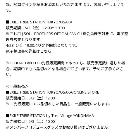
録、FCログイン認証をお済ませいただきますよう、お願い申し上げま
す。
■EXILE TRIBE STATION TOKYO/OSAKA
販売期間：5/2（金） 12:00～19:00
※三代目 J SOUL BROTHERS OFFICIAL FAN CLUB会員様を対象に、電子整
理券営業となります。
4/28（月）19:00より発券開始となります。
電子整理券の詳細はこちら
※OFFICIAL FAN CLUB先行販売期間であっても、販売予定数に達した場
合、期間中でもお品切れとなる場合がございます。予めご了承くださ
い。
＜一般販売＞
■EXILE TRIBE STATION TOKYO/OSAKA/ONLINE STORE
販売開始日：5/3（土）12:00
※FC先行販売にてお品切れした商品も、一般販売いたします。
■EXILE TRIBE STATION by Tree Village YOKOHAMA
販売開始日：5/3（土）10:00
※メンバープロデュースグッズのお取り扱いはございません。