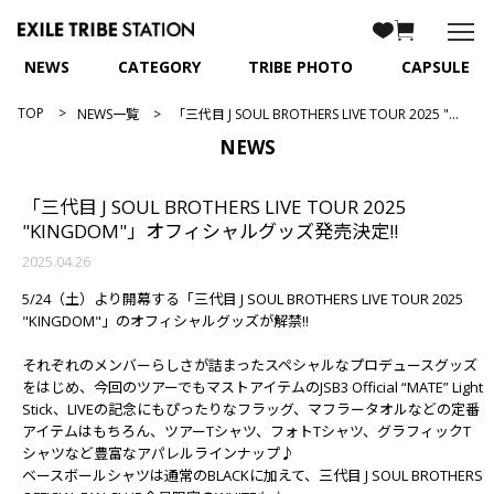
NEWS
CATEGORY
TRIBE PHOTO
CAPSULE
TOP
NEWS一覧
「三代目 J SOUL BROTHERS LIVE TOUR 2025 "KINGDOM"」オフィシャルグッズ発売決定!!
NEWS
「三代目 J SOUL BROTHERS LIVE TOUR 2025
"KINGDOM"」オフィシャルグッズ発売決定!!
2025.04.26
5/24（土）より開幕する「三代目 J SOUL BROTHERS LIVE TOUR 2025
"KINGDOM"」のオフィシャルグッズが解禁!!
それぞれのメンバーらしさが詰まったスペシャルなプロデュースグッズ
をはじめ、今回のツアーでもマストアイテムのJSB3 Official “MATE” Light
Stick、LIVEの記念にもぴったりなフラッグ、マフラータオルなどの定番
アイテムはもちろん、ツアーTシャツ、フォトTシャツ、グラフィックT
シャツなど豊富なアパレルラインナップ♪
ベースボールシャツは通常のBLACKに加えて、三代目 J SOUL BROTHERS