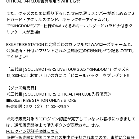
OFFICIAL FAN CLUB会員限定のWHITEも☆
また、グッズのために撮り下ろした雰囲気漂うメンバーが楽しめるフォ
トカード・アクリルスタンド、キャラクターアイテムとし
て“KINGDOM”ツアー仕様のぬいぐるみキーホルダーとカラビナ付きク
リアケースが登場!!
EXILE TRIBE STATIONと会場ごとのカラフルな2WAYローズチャームと、
公演場所・日付がプリントされた会場限定の御楽印もぜひ記念にGETし
てください!!
「三代目 J SOUL BROTHERS LIVE TOUR 2025 "KINGDOM"」グッズを
15,000円以上お買い上げの方には「ビニールバッグ」をプレゼント!!
【グッズ発売日】
＜三代目 J SOUL BROTHERS OFFICIAL FAN CLUB先行販売＞
■EXILE TRIBE STATION ONLINE STORE
販売期間：5/2（金） 12:00～23:59
※先行販売対象のFCログイン認証が完了していないお客様につきまして
は、通常販売開始まで購入ボタンが表示されません。
FCログイン認証手順はこちら
※先行販売開始前後はアクセス集中が予想されますので、事前に会員登