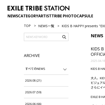
NEWS
CATEGORY
ARTIST
TRIBE PHOTO
CAPSULE
TOP
NEWS一覧
KIDS B HAPPY present
NEWS
KIDS 
OFFIC
ARCHIVE
2025.04.1
すべてのNEWS
KIDS B 
大人、KI
2026.08 (21)
ビジュア
さらにイ
2026.07 (59)
EXILE 
2026.06 (66)