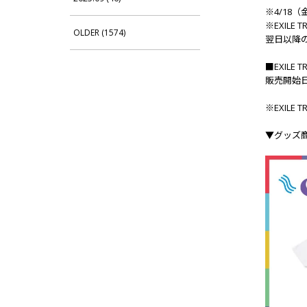
※4/18
※EXILE
OLDER (1574)
翌日以降
■EXILE T
販売開始日：
※EXILE
▼グッズ