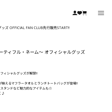
ッズ OFFICIAL FAN CLUB先行販売START!!
2025" ～ビューティフル・ネーム～ オフィシャルグッズ
ーム～のオフィシャルグッズが解禁!!
が映えるマフラータオルとランチトートバッグが登場!!
ルスタンドなど魅力的なアイテムも☆
く♪